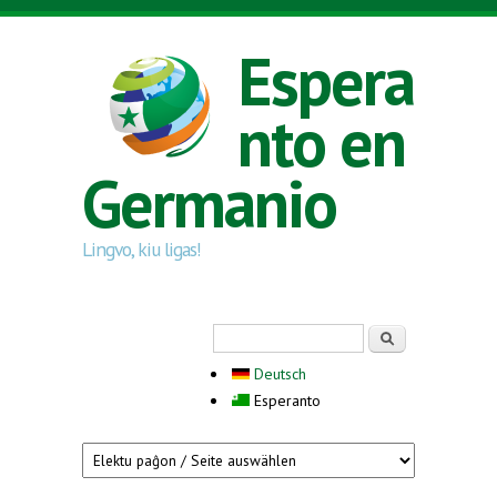
Skip to main content
Espera
nto en
Germanio
Lingvo, kiu ligas!
Search form
Serĉi
Deutsch
Esperanto