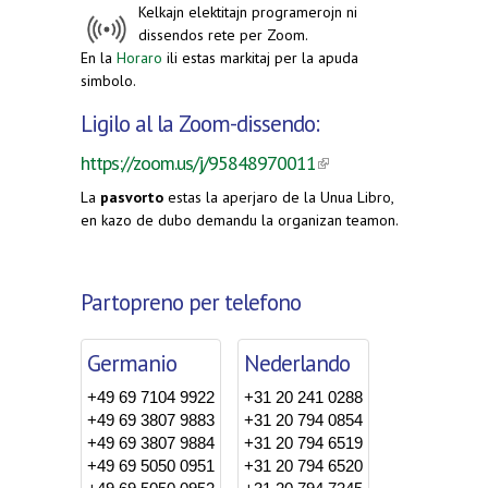
Kelkajn elektitajn programerojn ni
dissendos rete per Zoom.
En la
Horaro
ili estas markitaj per la apuda
simbolo.
Ligilo al la Zoom-dissendo:
(link is
https://zoom.us/j/95848970011
external)
La
pasvorto
estas la aperjaro de la Unua Libro,
en kazo de dubo demandu la organizan teamon.
Partopreno per telefono
Germanio
Nederlando
+49 69 7104 9922
+31 20 241 0288
+49 69 3807 9883
+31 20 794 0854
+49 69 3807 9884
+31 20 794 6519
+49 69 5050 0951
+31 20 794 6520