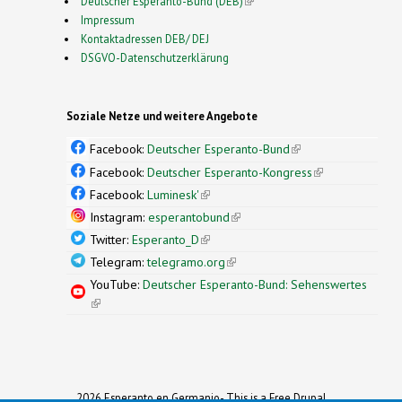
Deutscher Esperanto-Bund (DEB)
(link is external)
Impressum
Kontaktadressen DEB/ DEJ
DSGVO-Datenschutzerklärung
Soziale Netze und weitere Angebote
Facebook:
Deutscher Esperanto-Bund
(link is
external)
Facebook:
Deutscher Esperanto-Kongress
(link is
external)
Facebook:
Luminesk'
(link is external)
Instagram:
esperantobund
(link is external)
Twitter:
Esperanto_D
(link is external)
Telegram:
telegramo.org
(link is external)
YouTube:
Deutscher Esperanto-Bund: Sehenswertes
(link is external)
2026 Esperanto en Germanio- This is a Free Drupal