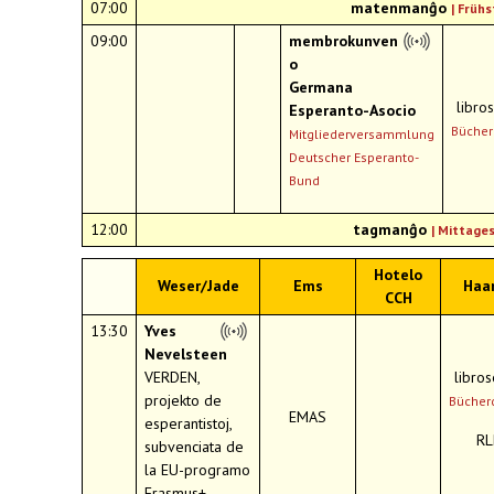
07:00
matenmanĝo
|
Frühs
09:00
membrokunven
o
Germana
libro
Esperanto-Asocio
Bücher
Mitgliederversammlung
Deutscher Esperanto-
Bund
12:00
tagmanĝo
| Mittage
Hotelo
Weser/Jade
Ems
Haa
CCH
13:30
Yves
Nevelsteen
VERDEN,
libro
projekto de
Bücher
EMAS
esperantistoj,
RL
subvenciata de
la EU-programo
Erasmus+