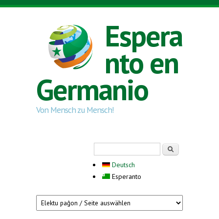
Skip to main content
Espera
nto en
Germanio
Von Mensch zu Mensch!
Search form
Serĉi
Deutsch
Esperanto