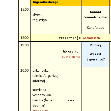
Jugendherberge
15:00
Konrad
alveno,
Gramelspacher
registriĝo
Kajtofarado
18:00
vespermanĝo
|
Abendessen
19:00
Vortrag:
libroservo
Was ist
Bücherdienst
Esperanto?
20:00
enkonduko,
teknikaj/organizaj
informoj
interkona
vespero kun
muziko (Ĵenja +
–––
Geomar)
Abend zum