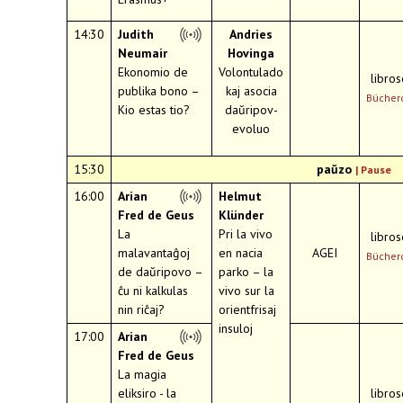
14:30
Judith
Andries
Neumair
Hovinga
Ekonomio de
Volontulado
libro
publika bono –
kaj asocia
Bücher
Kio estas tio?
daŭripov-
evoluo
15:30
paŭzo
|
Pause
16:00
Arian
Helmut
Fred de Geus
Klünder
La
Pri la vivo
libro
malavantaĝoj
en nacia
AGEI
Bücher
de daŭripovo –
parko – la
ĉu ni kalkulas
vivo sur la
nin riĉaj?
orientfrisaj
insuloj
17:00
Arian
Fred de Geus
La magia
eliksiro - la
libro