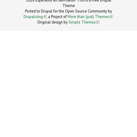
Theme
Ported to Drupal for the Open Source Community by
Drupalizing
(link is external)
, a Project of
More than (just) Themes
(link is
.
Original design by
Simple Themes
.
(link is
external)
external)