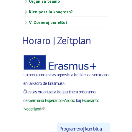
Organiza teamo
Kien post la kongreso?
∇ Dosieroj por elŝuti
Horaro | Zeitplan
La programo estas agnoskita kiel kleriga seminario
en la kadro de Erasmus+.
Ĝi estas organizata kiel partnera programo
de
Germana Esperanto-Asocio
kaj
Esperanto
(link is external)
Nederland
.
Programeroj kun blua