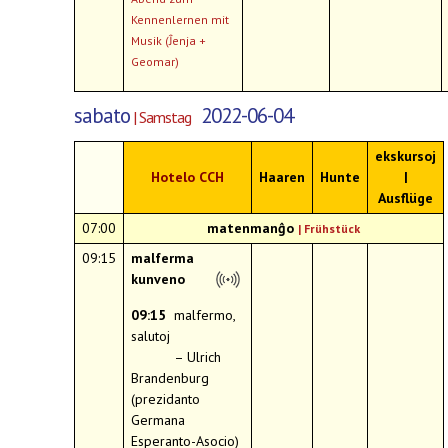
Kennenlernen mit
Musik (Ĵenja +
Geomar)
sabato
2022-06-04
| Samstag
ekskursoj
Hotelo CCH
Haaren
Hunte
|
Ausflüge
07:00
matenmanĝo
|
Frühstück
09:15
malferma
kunveno
09:15
malfermo,
salutoj
– Ulrich
Brandenburg
(prezidanto
Germana
Esperanto-Asocio)