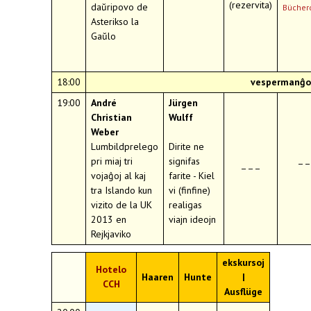
(rezervita)
daŭripovo de
Bücher
Asterikso la
Gaŭlo
18:00
vespermanĝo
19:00
André
Jürgen
Christian
Wulff
Weber
Lumbildprelego
Dirite ne
pri miaj tri
signifas
––
–––
vojaĝoj al kaj
farite - Kiel
tra Islando kun
vi (finfine)
vizito de la UK
realigas
2013 en
viajn ideojn
Rejkjaviko
ekskursoj
Hotelo
Haaren
Hunte
|
CCH
Ausflüge