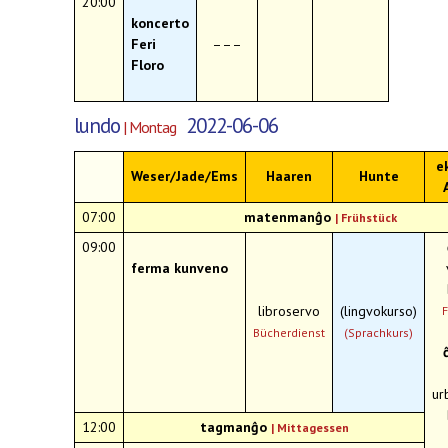
20:00
koncerto
Feri
–––
Floro
lundo
2022-06-06
| Montag
e
Weser/Jade/Ems
Haaren
Hunte
07:00
matenmanĝo
|
Frühstück
09:00
ferma kunveno
v
libroservo
(lingvokurso)
F
Bücherdienst
(Sprachkurs)
ur
12:00
tagmanĝo
|
Mittagessen