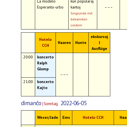
La modelo
kun popularaj
Esperanto-urbo
kantoj
–––
Singrunde mit
bekannten
Liedern
ekskursoj
Hotelo
Haaren
Hunte
|
CCH
Ausflüge
20:00
koncerto
Ralph
Glomp
–––
21:00
koncerto
Kajto
dimanĉo
2022-06-05
| Sonntag
Weser/Jade
Ems
Hotelo CCH
Haa