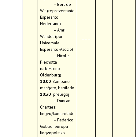
– Bert de
Wit (reprezentanto
Esperanto
Nederland)
– Amri
Wandel (por
–––
Universala
Esperanto-Asocio)
– Nicole
Piechotta
(urbestrino
Oldenburg)
10:00
ĉampano,
manĝeto, babilado
10:30
prelegoj
– Duncan
Charters:
lingvo/komunikado
– Federico
Gobbo: eŭropa
lingvopolitiko