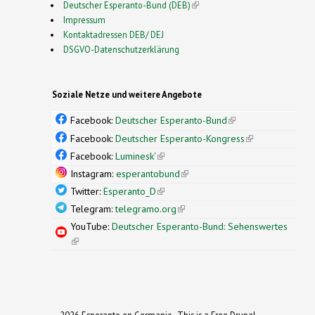
Deutscher Esperanto-Bund (DEB)
(link is external)
Impressum
Kontaktadressen DEB/ DEJ
DSGVO-Datenschutzerklärung
Soziale Netze und weitere Angebote
Facebook:
Deutscher Esperanto-Bund
(link is
external)
Facebook:
Deutscher Esperanto-Kongress
(link is
external)
Facebook:
Luminesk'
(link is external)
Instagram:
esperantobund
(link is external)
Twitter:
Esperanto_D
(link is external)
Telegram:
telegramo.org
(link is external)
YouTube:
Deutscher Esperanto-Bund: Sehenswertes
(link is external)
2026 Esperanto en Germanio- This is a Free Drupal