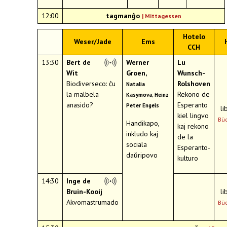
12:00
tagmanĝo
|
Mittagessen
Hotelo
Weser/Jade
Ems
CCH
13:30
Bert de
Werner
Lu
Wit
Groen,
Wunsch-
Biodiverseco: ĉu
Rolshoven
Natalia
la malbela
Rekono de
Kasymova, Heinz
anasido?
Esperanto
Peter Engels
li
kiel lingvo
Büc
Handikapo,
kaj rekono
inkludo kaj
de la
sociala
Esperanto-
daŭripovo
kulturo
14:30
Inge de
Bruin-Kooij
li
Akvomastrumado
Büc