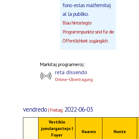
fono estas malfermitaj
al la publiko.
Blau hinterlegte
Programmpunkte sind für die
Öffentlichkeit zugänglich.
Markitaj programeroj:
reta dissendo
Online−Übertragung
vendredo
2022-06-03
| Freitag
Vestiblo
junulargastejo |
Haaren
Hunte
Foyer