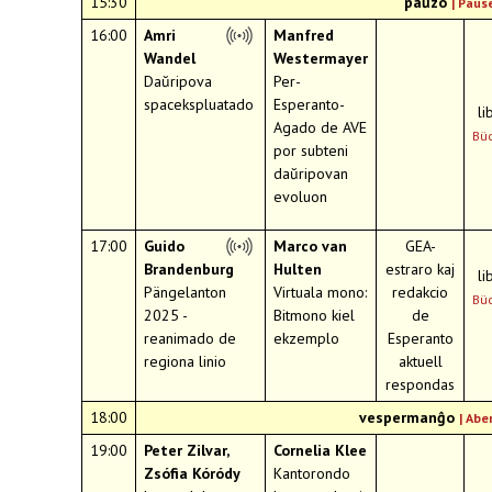
15:30
paŭzo
|
Paus
16:00
Amri
Manfred
Wandel
Westermayer
Daŭripova
Per-
spacekspluatado
Esperanto-
li
Agado de AVE
Büc
por subteni
daŭripovan
evoluon
17:00
Guido
Marco van
GEA-
Brandenburg
Hulten
estraro kaj
li
Pängelanton
Virtuala mono:
redakcio
Büc
2025 -
Bitmono kiel
de
reanimado de
ekzemplo
Esperanto
regiona linio
aktuell
respondas
18:00
vespermanĝo
|
Abe
19:00
Peter Zilvar,
Cornelia Klee
Zsófia Kóródy
Kantorondo