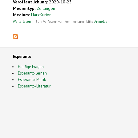
Veröffentlichung:
2020-10-23
Medientyp:
Zeitungen
Medium:
HarzKurier
über Esperanto-Bund trifft sich in Osterode
Weiterlesen
Zum Verfassen von Kommentaren bitte
Anmelden
.
Esperanto
Häufige Fragen
Esperanto lernen
Esperanto-Musik
Esperanto-Literatur