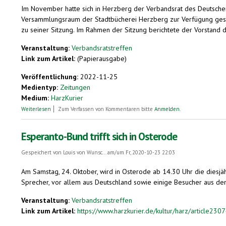
Im November hatte sich in Herzberg der Verbandsrat des Deutschen
Versammlungsraum der Stadtbücherei Herzberg zur Verfügung gestel
zu seiner Sitzung. Im Rahmen der Sitzung berichtete der Vorstand 
Veranstaltung:
Verbandsratstreffen
Link zum Artikel:
(Papierausgabe)
Veröffentlichung:
2022-11-25
Medientyp:
Zeitungen
Medium:
HarzKurier
über Treffen des Verbandsrates des Deutschen Esperanto-Bundes
Weiterlesen
Zum Verfassen von Kommentaren bitte
Anmelden
.
Esperanto-Bund trifft sich in Osterode
Gespeichert von
Louis von Wunsc...
am/um Fr, 2020-10-23 22:03
Am Samstag, 24. Oktober, wird in Osterode ab 14.30 Uhr die diesj
Sprecher, vor allem aus Deutschland sowie einige Besucher aus dem 
Veranstaltung:
Verbandsratstreffen
Link zum Artikel:
https://www.harzkurier.de/kultur/harz/article230