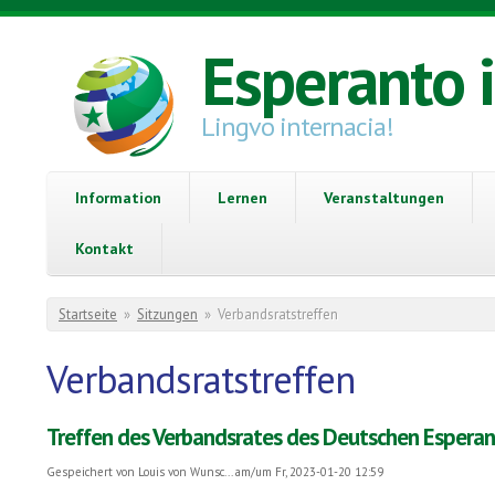
Direkt zum Inhalt
Esperanto 
Lingvo internacia!
Information
Lernen
Veranstaltungen
Kontakt
Sie sind hier
Startseite
»
Sitzungen
»
Verbandsratstreffen
Verbandsratstreffen
Treffen des Verbandsrates des Deutschen Espera
Gespeichert von
Louis von Wunsc...
am/um Fr, 2023-01-20 12:59