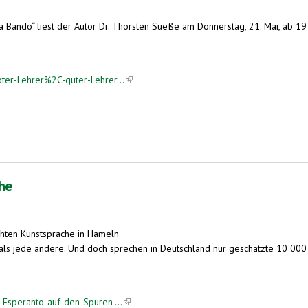
a Bando“ liest der Autor Dr. Thorsten Sueße am Donnerstag, 21. Mai, ab 1
ter-Lehrer%2C-guter-Lehrer...
(link is external)
he
chten Kunstsprache in Hameln
oll als jede andere. Und doch sprechen in Deutschland nur geschätzte 10 
-Esperanto-auf-den-Spuren-...
(link is external)