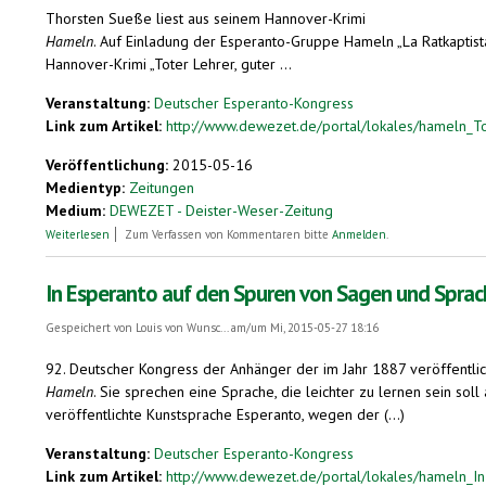
Thorsten Sueße liest aus seinem Hannover-Krimi
Hameln
. Auf Einladung der Esperanto-Gruppe Hameln „La Ratkaptist
Hannover-Krimi „Toter Lehrer, guter ...
Veranstaltung:
Deutscher Esperanto-Kongress
Link zum Artikel:
http://www.dewezet.de/portal/lokales/hameln_To
Veröffentlichung:
2015-05-16
Medientyp:
Zeitungen
Medium:
DEWEZET - Deister-Weser-Zeitung
über „Toter Lehrer, guter Lehrer“
Weiterlesen
Zum Verfassen von Kommentaren bitte
Anmelden
.
In Esperanto auf den Spuren von Sagen und Sprac
Gespeichert von
Louis von Wunsc...
am/um Mi, 2015-05-27 18:16
92. Deutscher Kongress der Anhänger der im Jahr 1887 veröffentli
Hameln
. Sie sprechen eine Sprache, die leichter zu lernen sein s
veröffentlichte Kunstsprache Esperanto, wegen der (...)
Veranstaltung:
Deutscher Esperanto-Kongress
Link zum Artikel:
http://www.dewezet.de/portal/lokales/hameln_In