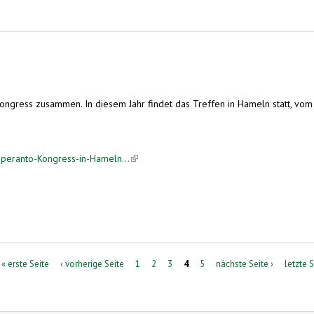
Kongress zusammen. In diesem Jahr findet das Treffen in Hameln statt, vom
peranto-Kongress-in-Hameln...
(link is external)
« erste Seite
‹ vorherige Seite
1
2
3
4
5
nächste Seite ›
letzte S