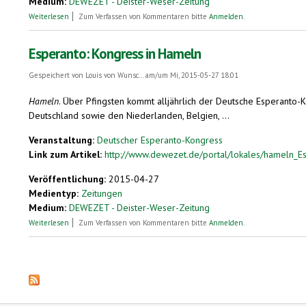
Medium:
DEWEZET - Deister-Weser-Zeitung
über Esperanto-Sprecher treffen sich
Weiterlesen
Zum Verfassen von Kommentaren bitte
Anmelden
.
Esperanto: Kongress in Hameln
Gespeichert von
Louis von Wunsc...
am/um Mi, 2015-05-27 18:01
Hameln
. Über Pfingsten kommt alljährlich der Deutsche Esperanto-
Deutschland sowie den Niederlanden, Belgien, ...
Veranstaltung:
Deutscher Esperanto-Kongress
Link zum Artikel:
http://www.dewezet.de/portal/lokales/hameln_Es
Veröffentlichung:
2015-04-27
Medientyp:
Zeitungen
Medium:
DEWEZET - Deister-Weser-Zeitung
über Esperanto: Kongress in Hameln
Weiterlesen
Zum Verfassen von Kommentaren bitte
Anmelden
.
Seiten