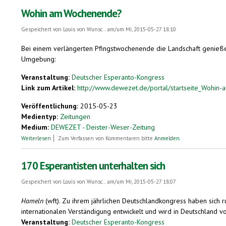
Wohin am Wochenende?
Gespeichert von
Louis von Wunsc...
am/um Mi, 2015-05-27 18:10
Bei einem verlängerten Pfingstwochenende die Landschaft genieße
Umgebung:
Veranstaltung:
Deutscher Esperanto-Kongress
Link zum Artikel:
http://www.dewezet.de/portal/startseite_Wohin
Veröffentlichung:
2015-05-23
Medientyp:
Zeitungen
Medium:
DEWEZET - Deister-Weser-Zeitung
über Wohin am Wochenende?
Weiterlesen
Zum Verfassen von Kommentaren bitte
Anmelden
.
170 Esperantisten unterhalten sich
Gespeichert von
Louis von Wunsc...
am/um Mi, 2015-05-27 18:07
Hameln
(wft). Zu ihrem jährlichen Deutschlandkongress haben sich
internationalen Verständigung entwickelt und wird in Deutschland v
Veranstaltung:
Deutscher Esperanto-Kongress