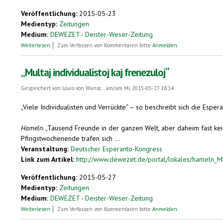
Veröffentlichung:
2015-05-23
Medientyp:
Zeitungen
Medium:
DEWEZET - Deister-Weser-Zeitung
über In Esperanto auf den Spuren von Sagen und Sprache
Weiterlesen
Zum Verfassen von Kommentaren bitte
Anmelden
.
„Multaj individualistoj kaj frenezuloj“
Gespeichert von
Louis von Wunsc...
am/um Mi, 2015-05-27 18:14
„Viele Individualisten und Verrückte“ – so beschreibt sich die Espe
Hameln
. „Tausend Freunde in der ganzen Welt, aber daheim fast kei
Pfingstwochenende trafen sich ...
Veranstaltung:
Deutscher Esperanto-Kongress
Link zum Artikel:
http://www.dewezet.de/portal/lokales/hameln_Multa
Veröffentlichung:
2015-05-27
Medientyp:
Zeitungen
Medium:
DEWEZET - Deister-Weser-Zeitung
über „Multaj individualistoj kaj frenezuloj“
Weiterlesen
Zum Verfassen von Kommentaren bitte
Anmelden
.