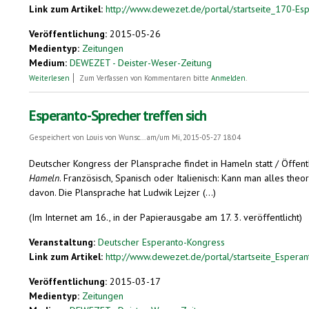
Link zum Artikel:
http://www.dewezet.de/portal/startseite_170-Espe
Veröffentlichung:
2015-05-26
Medientyp:
Zeitungen
Medium:
DEWEZET - Deister-Weser-Zeitung
über 170 Esperantisten unterhalten sich
Weiterlesen
Zum Verfassen von Kommentaren bitte
Anmelden
.
Esperanto-Sprecher treffen sich
Gespeichert von
Louis von Wunsc...
am/um Mi, 2015-05-27 18:04
Deutscher Kongress der Plansprache findet in Hameln statt / Öffen
Hameln
. Französisch, Spanisch oder Italienisch: Kann man alles the
davon. Die Plansprache hat Ludwik Lejzer (...)
(Im Internet am 16., in der Papierausgabe am 17. 3. veröffentlicht)
Veranstaltung:
Deutscher Esperanto-Kongress
Link zum Artikel:
http://www.dewezet.de/portal/startseite_Esperant
Veröffentlichung:
2015-03-17
Medientyp:
Zeitungen