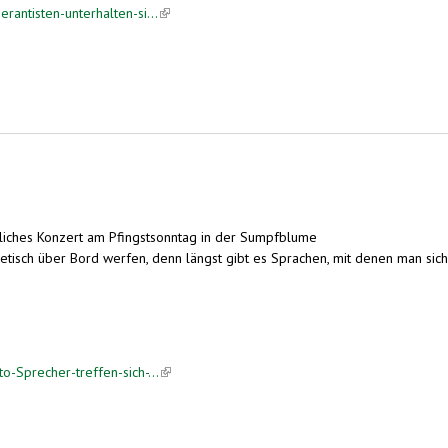
rantisten-unterhalten-si...
(link is external)
tliches Konzert am Pfingstsonntag in der Sumpfblume
oretisch über Bord werfen, denn längst gibt es Sprachen, mit denen man sich
o-Sprecher-treffen-sich-...
(link is external)