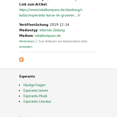
Link zum Artikel:
https://www.lokalkompass.de/duisburg/c-
kultur/esperanto-kurse-im-gruenen...
(link is
external)
Veröffentlichung:
2019-12-14
Medientyp:
Internet-Zeitung
Medium:
lokalkompass.de
über Esperanto-Kurse im Grünen Haus
Weiterlesen
Zum Verfassen von Kommentaren bitte
Anmelden
.
Esperanto
Häufige Fragen
Esperanto lernen
Esperanto-Musik
Esperanto-Literatur