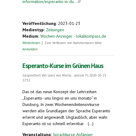
information/esperanto-in-du...
(link is external)
Veröffentlichung:
2023-01-23
Medientyp:
Zeitungen
Medium:
Wochen-Anzeiger - lokalkompass.de
über „En la granda maro estas malgranda insulo ...“
Weiterlesen
Zum Verfassen von Kommentaren bitte
Anmelden
.
Esperanto-Kurse im Grünen Haus
Gespeichert von
Louis von Wunsc...
am/um Fr, 2020-10-23
22:52
Das ist das neue Konzept der Lehrreihen
„Esperanto- unu lingvo en unu monato“ in
Duisburg. In zwei Wochenendintensivkurse
werden alle Grundlagen der Sprache Esperanto
erlernt und angewandt. Unglaublich, aber wahr.
Esperanto ist so schnell erlernbar. (...)
Veranstaltung:
Sprachkurse Anfänger