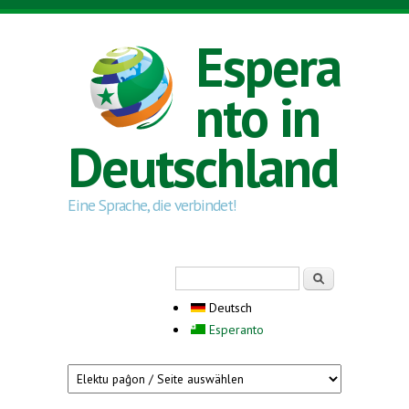
Direkt zum Inhalt
Espera
nto in
Deutschland
Eine Sprache, die verbindet!
Suchformular
Suche
Deutsch
Esperanto