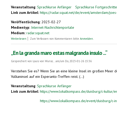
Veranstaltung:
Sprachkurse Anfänger
Sprachkurse Fortgeschritt
Link zum Artikel:
https://radar.squat.net/de/event/amsterdam/joe
Veröffentlichung:
2023-02-27
Medientyp:
Internet-Nachrichtenportale
Medium:
radar.squat.net
über Esperanto-Atelieroj: kursovespero 5
Weiterlesen
Zum Verfassen von Kommentaren bitte
Anmelden
.
„En la granda maro estas malgranda insulo ...“
Gespeichert von
Louis von Wunsc...
am/um Do, 2023-01-26 15:36
Verstehen Sie es? Wenn Sie an eine kleine Insel im großen Meer de
Vulkaninsel auf ein Esperanto-Treffen reist. (...)
Veranstaltung:
Sprachkurse Anfänger
Link zum Artikel:
https://www.lokalkompass.de/duisburg/c-kultur/e
https://www.lokalkompass.de/event/duisburg/c-in