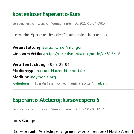
kostenloser Esperanto-Kurs
Gespeichert von
Louis von Wunsc...
am/um Do, 2023-05-04 19:03
Lernt die Sprache die alle Chauvinisten hassen :-)
Veranstaltung:
Sprachkurse Anfänger
Link zum Artikel:
https://de.indymedia.org/node/276183
(link is ex
Veröffentlichung:
2023-05-04
Medientyp:
Internet-Nachrichtenportale
Medium:
indymedia.org
über kostenloser Esperanto-Kurs
Weiterlesen
Zum Verfassen von Kommentaren bitte
Anmelden
.
Esperanto-Atelieroj: kursovespero 5
Gespeichert von
Louis von Wunsc...
am/um Di, 2023-03-07 12:52
Joe's Garage
Die Esperanto-Workshops beginnen wieder bei Joe's! Heute Abend gib