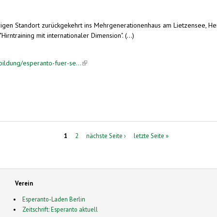
hrigen Standort zurückgekehrt ins Mehrgenerationenhaus am Lietzensee, He
ntraining mit internationaler Dimension". (...)
bildung/esperanto-fuer-se...
(link is external)
1
2
nächste Seite ›
letzte Seite »
Verein
Esperanto-Laden Berlin
Zeitschrift: Esperanto aktuell