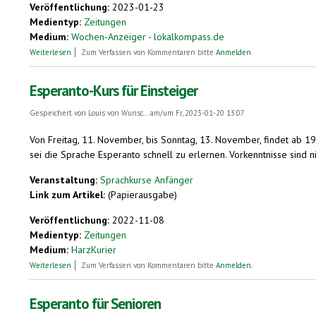
Veröffentlichung:
2023-01-23
Medientyp:
Zeitungen
Medium:
Wochen-Anzeiger - lokalkompass.de
über „En la granda maro estas malgranda insulo ...“
Weiterlesen
Zum Verfassen von Kommentaren bitte
Anmelden
.
Esperanto-Kurs für Einsteiger
Gespeichert von
Louis von Wunsc...
am/um Fr, 2023-01-20 13:07
Von Freitag, 11. November, bis Sonntag, 13. November, findet ab 1
sei die Sprache Esperanto schnell zu erlernen. Vorkenntnisse sind n
Veranstaltung:
Sprachkurse Anfänger
Link zum Artikel:
(Papierausgabe)
Veröffentlichung:
2022-11-08
Medientyp:
Zeitungen
Medium:
HarzKurier
über Esperanto-Kurs für Einsteiger
Weiterlesen
Zum Verfassen von Kommentaren bitte
Anmelden
.
Esperanto für Senioren