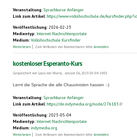
Veranstaltung:
Sprachkurse Anfänger
Link zum Artikel:
https://www.volkshochschule.de/kursfinder.php?i
Veröffentlichung:
2026-02-23
Medientyp:
Internet-Nachrichtenportale
Medium:
Volkshochschule Kursfinder
über Esperanto Einstiegskurs
Weiterlesen
Zum Verfassen von Kommentaren bitte
Anmelden
.
kostenloser Esperanto-Kurs
Gespeichert von
Louis von Wunsc...
am/um Do, 2023-05-04 19:03
Lernt die Sprache die alle Chauvinisten hassen :-)
Veranstaltung:
Sprachkurse Anfänger
Link zum Artikel:
https://de.indymedia.org/node/276183
(link is ex
Veröffentlichung:
2023-05-04
Medientyp:
Internet-Nachrichtenportale
Medium:
indymedia.org
über kostenloser Esperanto-Kurs
Weiterlesen
Zum Verfassen von Kommentaren bitte
Anmelden
.