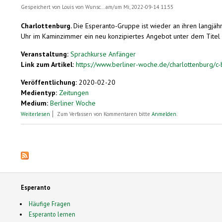
Gespeichert von
Louis von Wunsc...
am/um Mi, 2022-09-14 11:55
Charlottenburg.
Die Esperanto-Gruppe ist wieder an ihren langjä
Uhr im Kaminzimmer ein neu konzipiertes Angebot unter dem Titel "Hir
Veranstaltung:
Sprachkurse Anfänger
Link zum Artikel:
https://www.berliner-woche.de/charlottenburg/c-
Veröffentlichung:
2020-02-20
Medientyp:
Zeitungen
Medium:
Berliner Woche
über Esperanto für Senioren
Weiterlesen
Zum Verfassen von Kommentaren bitte
Anmelden
.
Seiten
Esperanto
Häufige Fragen
Esperanto lernen