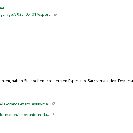
ene
s-garage/2023-03-01/espera...
(link is external)
nken, haben Sie soeben Ihren ersten Esperanto-Satz verstanden. Den ersten
n-la-granda-maro-estas-ma...
(link is external)
formation/esperanto-in-du...
(link is external)