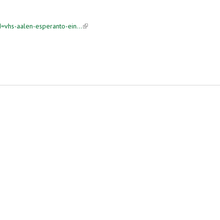
d=vhs-aalen-esperanto-ein...
(link is external)
ternal)