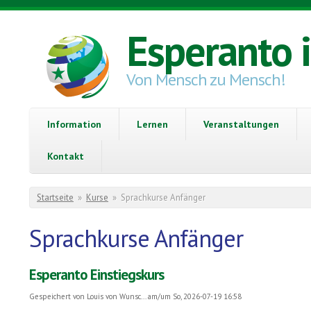
Direkt zum Inhalt
Esperanto 
Von Mensch zu Mensch!
Information
Lernen
Veranstaltungen
Kontakt
Sie sind hier
Startseite
»
Kurse
»
Sprachkurse Anfänger
Sprachkurse Anfänger
Esperanto Einstiegskurs
Gespeichert von
Louis von Wunsc...
am/um So, 2026-07-19 16:58