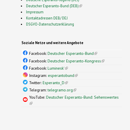
Deutscher Esperanto-Bund (DEB)
(link is external)
Impressum
Kontaktadressen DEB/ DEJ
DSGVO-Datenschutzerklärung
Soziale Netze und weitere Angebote
Facebook:
Deutscher Esperanto-Bund
(link is
external)
Facebook:
Deutscher Esperanto-Kongress
(link is
external)
Facebook:
Luminesk'
(link is external)
Instagram:
esperantobund
(link is external)
Twitter:
Esperanto_D
(link is external)
Telegram:
telegramo.org
(link is external)
YouTube:
Deutscher Esperanto-Bund: Sehenswertes
(link is external)