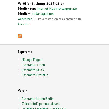
Veröffentlichung:
2023-02-27
Medientyp:
Internet-Nachrichtenportale
Medium:
radar.squat.net
über Esperanto-Atelieroj: kursovespero 5
Weiterlesen
Zum Verfassen von Kommentaren bitte
Anmelden
.
Esperanto
Häufige Fragen
Esperanto lernen
Esperanto-Musik
Esperanto-Literatur
Verein
Esperanto-Laden Berlin
Zeitschrift: Esperanto aktuell
Deutsche Esperanto-Jugend (DEJ)