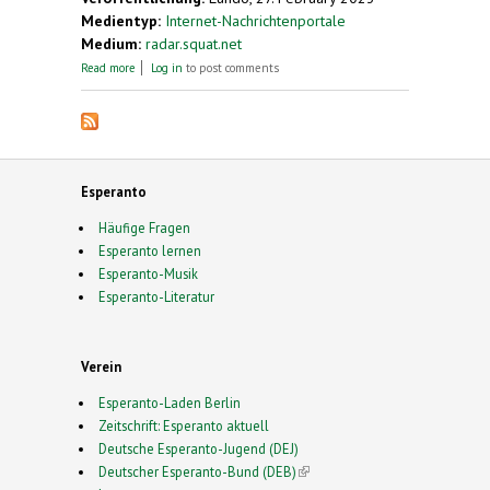
Medientyp:
Internet-Nachrichtenportale
Medium:
radar.squat.net
about Esperanto-Atelieroj: kursovespero 5
Read more
Log in
to post comments
Esperanto
Häufige Fragen
Esperanto lernen
Esperanto-Musik
Esperanto-Literatur
Verein
Esperanto-Laden Berlin
Zeitschrift: Esperanto aktuell
Deutsche Esperanto-Jugend (DEJ)
Deutscher Esperanto-Bund (DEB)
(link is external)