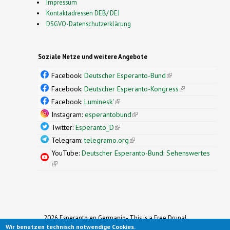
Impressum
Kontaktadressen DEB/ DEJ
DSGVO-Datenschutzerklärung
Soziale Netze und weitere Angebote
Facebook:
Deutscher Esperanto-Bund
(link is
external)
Facebook:
Deutscher Esperanto-Kongress
(link is
external)
Facebook:
Luminesk'
(link is external)
Instagram:
esperantobund
(link is external)
Twitter:
Esperanto_D
(link is external)
Telegram:
telegramo.org
(link is external)
YouTube:
Deutscher Esperanto-Bund: Sehenswertes
(link is external)
2026 Esperanto en Germanio- This is a Free Drupal
Wir benutzen technisch notwendige Cookies.
Theme