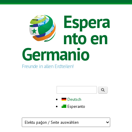
Skip to main content
Espera
nto en
Germanio
Freunde in allen Erdteilen!
Search form
Serĉi
Deutsch
Esperanto