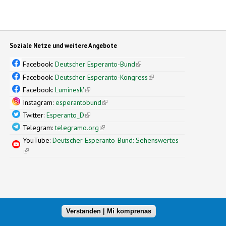
Soziale Netze und weitere Angebote
Facebook:
Deutscher Esperanto-Bund
(link is external)
Facebook:
Deutscher Esperanto-Kongress
(link is external)
Facebook:
Luminesk'
(link is external)
Instagram:
esperantobund
(link is external)
Twitter:
Esperanto_D
(link is external)
Telegram:
telegramo.org
(link is external)
YouTube:
Deutscher Esperanto-Bund: Sehenswertes
(link is external)
Verstanden | Mi komprenas
xternal)
nal design by
Simple Themes
(link is external)
.