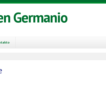
en Germanio
ntakto
e