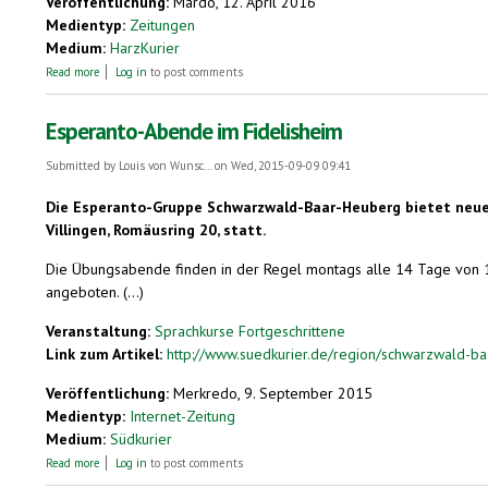
Veröffentlichung:
Mardo, 12. April 2016
Medientyp:
Zeitungen
Medium:
HarzKurier
about Esperanto-Wochenkursus in Herzberg
Read more
Log in
to post comments
Esperanto-Abende im Fidelisheim
Submitted by
Louis von Wunsc...
on Wed, 2015-09-09 09:41
Die Esperanto-Gruppe Schwarzwald-Baar-Heuberg bietet neue Ü
Villingen, Romäusring 20, statt.
Die Übungsabende finden in der Regel montags alle 14 Tage von 18
angeboten. (...)
Veranstaltung:
Sprachkurse Fortgeschrittene
Link zum Artikel:
http://www.suedkurier.de/region/schwarzwald-ba
Veröffentlichung:
Merkredo, 9. September 2015
Medientyp:
Internet-Zeitung
Medium:
Südkurier
about Esperanto-Abende im Fidelisheim
Read more
Log in
to post comments