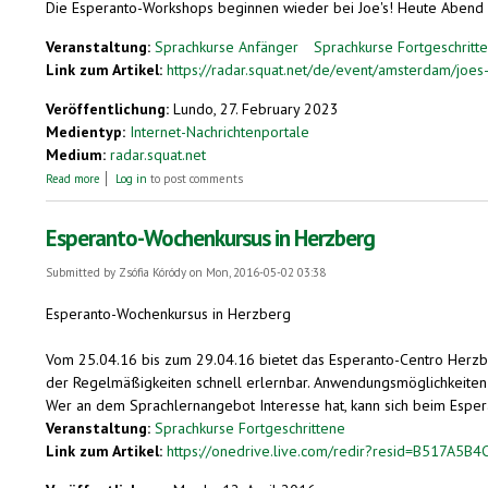
Die Esperanto-Workshops beginnen wieder bei Joe's! Heute Abend gib
Veranstaltung:
Sprachkurse Anfänger
Sprachkurse Fortgeschritt
Link zum Artikel:
https://radar.squat.net/de/event/amsterdam/joe
Veröffentlichung:
Lundo, 27. February 2023
Medientyp:
Internet-Nachrichtenportale
Medium:
radar.squat.net
about Esperanto-Atelieroj: kursovespero 5
Read more
Log in
to post comments
Esperanto-Wochenkursus in Herzberg
Submitted by
Zsófia Kóródy
on Mon, 2016-05-02 03:38
Esperanto-Wochenkursus in Herzberg
Vom 25.04.16 bis zum 29.04.16 bietet das Esperanto-Centro Herzb
der Regelmäßigkeiten schnell erlernbar. Anwendungsmöglichkeiten f
Wer an dem Sprachlernangebot Interesse hat, kann sich beim Espe
Veranstaltung:
Sprachkurse Fortgeschrittene
Link zum Artikel:
https://onedrive.live.com/redir?resid=B517A5B