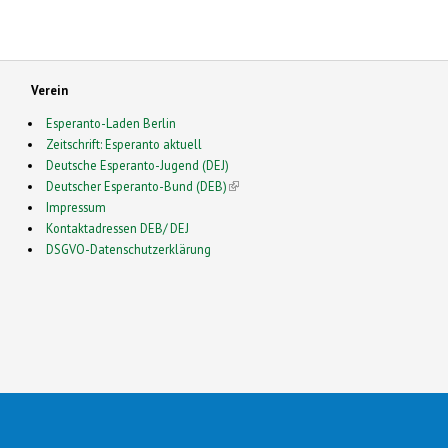
Verein
Esperanto-Laden Berlin
Zeitschrift: Esperanto aktuell
Deutsche Esperanto-Jugend (DEJ)
Deutscher Esperanto-Bund (DEB)
(link is external)
Impressum
Kontaktadressen DEB/ DEJ
DSGVO-Datenschutzerklärung
2026 Esperanto en Germanio- This is a Free Drupal Theme
 Source Community by
Drupalizing
(link is external)
, a Project of
More than (just) Themes
(link is e
. Origi