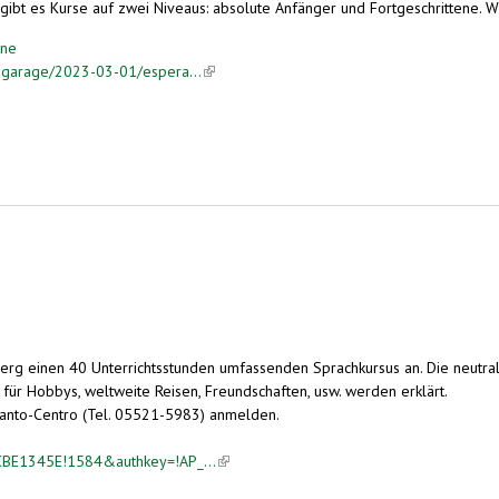
t es Kurse auf zwei Niveaus: absolute Anfänger und Fortgeschrittene. Wir 
ene
s-garage/2023-03-01/espera...
(link is external)
erg einen 40 Unterrichtsstunden umfassenden Sprachkursus an. Die neutra
ür Hobbys, weltweite Reisen, Freundschaften, usw. werden erklärt.
ranto-Centro (Tel. 05521-5983) anmelden.
4CBE1345E!1584&authkey=!AP_...
(link is external)