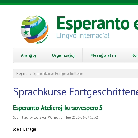
Skip to main content
Esperanto 
Lingvo internacia!
Aranĝoj
Organizaĵoj
Mesaĝo al ni
Ko
You are here
Hejmo
»
Sprachkurse Fortgeschrittene
Sprachkurse Fortgeschritten
Esperanto-Atelieroj: kursovespero 5
Submitted by
Louis von Wunsc...
on Tue, 2023-03-07 12:52
Joe's Garage