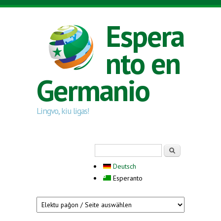
Skip to main content
Espera
nto en
Germanio
Lingvo, kiu ligas!
Search form
Serĉi
Deutsch
Esperanto