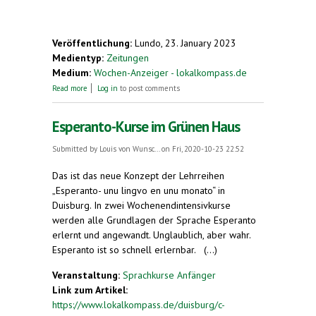
Veröffentlichung:
Lundo, 23. January 2023
Medientyp:
Zeitungen
Medium:
Wochen-Anzeiger - lokalkompass.de
about „En la granda maro estas malgranda insulo ...“
Read more
Log in
to post comments
Esperanto-Kurse im Grünen Haus
Submitted by
Louis von Wunsc...
on Fri, 2020-10-23 22:52
Das ist das neue Konzept der Lehrreihen
„Esperanto- unu lingvo en unu monato“ in
Duisburg. In zwei Wochenendintensivkurse
werden alle Grundlagen der Sprache Esperanto
erlernt und angewandt. Unglaublich, aber wahr.
Esperanto ist so schnell erlernbar. (...)
Veranstaltung:
Sprachkurse Anfänger
Link zum Artikel:
https://www.lokalkompass.de/duisburg/c-