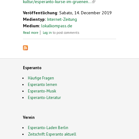
kultur/esperanto-kurse-im-gruenen...
(link is
external)
Veröffentlichung:
Sabato, 14. December 2019
Medientyp:
Internet-Zeitung
Medium:
lokalkompass.de
about Esperanto-Kurse im Grünen Haus
Read more
Log in
to post comments
Esperanto
Häufige Fragen
Esperanto lernen
Esperanto-Musik
Esperanto-Literatur
Verein
Esperanto-Laden Berlin
Zeitschrift: Esperanto aktuell