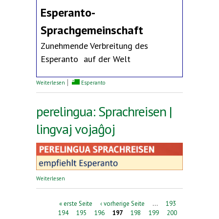
Esperanto-
Sprachgemeinschaft
Zunehmende Verbreitung des
Esperanto auf der Welt
über Erklärung des Deutschen Esperanto-Bundes
Weiterlesen
Esperanto
perelingua: Sprachreisen |
lingvaj vojaĝoj
über perelingua: Sprachreisen | lingvaj vojaĝoj
Weiterlesen
Seiten
« erste Seite
‹ vorherige Seite
…
193
194
195
196
197
198
199
200