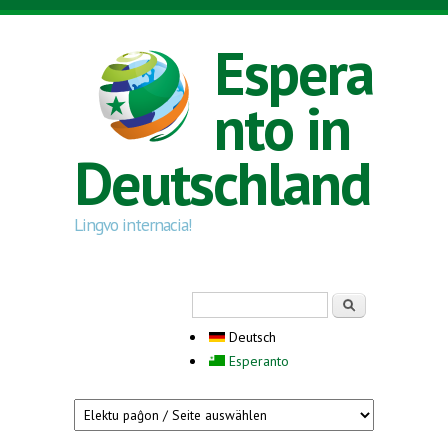
Direkt zum Inhalt
Espera
nto in
Deutschland
Lingvo internacia!
Suchformular
Suche
Deutsch
Esperanto