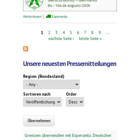
über Christlicher Esperanto-Kongress 2026
Weiterlesen
Esperanto
Seiten
1
2
3
4
5
6
7
8
9
…
nächste Seite ›
letzte Seite »
Unsere neuesten Pressemitteilungen
Region (Bundesland)
Sortieren nach
Order
Grenzen überwinden mit Esperanto. Deutscher