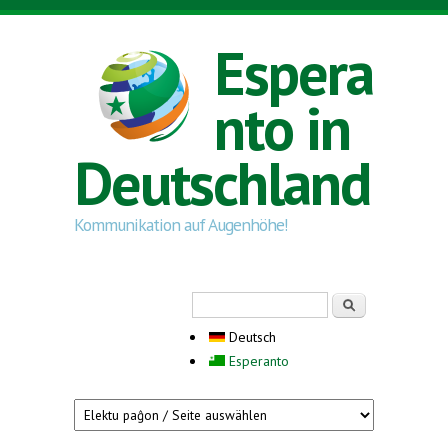
Direkt zum Inhalt
Espera
nto in
Deutschland
Kommunikation auf Augenhöhe!
Suchformular
Suche
Deutsch
Esperanto