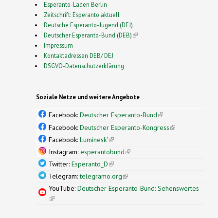
Esperanto-Laden Berlin
Zeitschrift: Esperanto aktuell
Deutsche Esperanto-Jugend (DEJ)
Deutscher Esperanto-Bund (DEB)
(link is external)
Impressum
Kontaktadressen DEB/ DEJ
DSGVO-Datenschutzerklärung
Soziale Netze und weitere Angebote
Facebook:
Deutscher Esperanto-Bund
(link is
external)
Facebook:
Deutscher Esperanto-Kongress
(link is
external)
Facebook:
Luminesk'
(link is external)
Instagram:
esperantobund
(link is external)
Twitter:
Esperanto_D
(link is external)
Telegram:
telegramo.org
(link is external)
YouTube:
Deutscher Esperanto-Bund: Sehenswertes
(link is external)