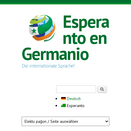
Skip to main content
Espera
nto en
Germanio
Die internationale Sprache!
Search form
Serĉi
Deutsch
Esperanto