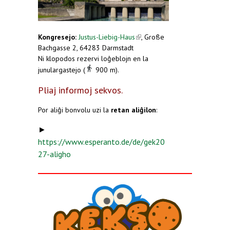
Kongresejo:
Justus-Liebig-Haus
(link is external)
, Große
Bachgasse 2, 64283 Darmstadt
Ni klopodos rezervi loĝeblojn en la
junulargastejo (
900 m).
Pliaj informoj sekvos.
Por aliĝi bonvolu uzi la
retan aliĝilon
:
►
https://www.esperanto.de/de/gek20
27-aligho