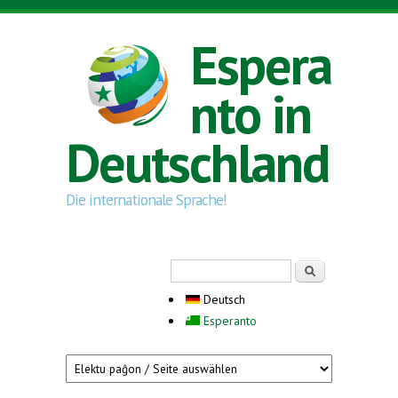
Direkt zum Inhalt
Espera
nto in
Deutschland
Die internationale Sprache!
Suchformular
Suche
Deutsch
Esperanto