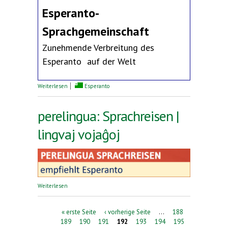
Esperanto-
Sprachgemeinschaft
Zunehmende Verbreitung des
Esperanto auf der Welt
über Erklärung des Deutschen Esperanto-Bundes
Weiterlesen
Esperanto
perelingua: Sprachreisen |
lingvaj vojaĝoj
über perelingua: Sprachreisen | lingvaj vojaĝoj
Weiterlesen
Seiten
« erste Seite
‹ vorherige Seite
…
188
189
190
191
192
193
194
195