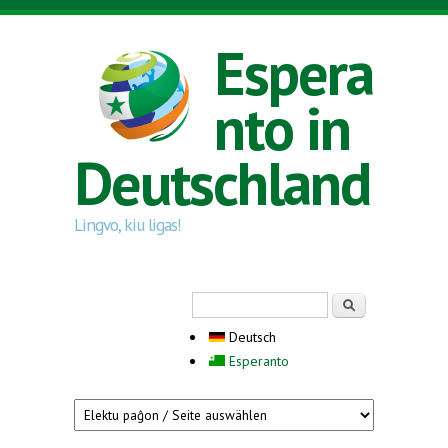
Direkt zum Inhalt
Espera
nto in
Deutschland
Lingvo, kiu ligas!
Suchformular
Suche
Deutsch
Esperanto