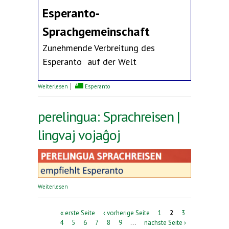
Esperanto-
Sprachgemeinschaft
Zunehmende Verbreitung des
Esperanto auf der Welt
über Erklärung des Deutschen Esperanto-Bundes
Weiterlesen
Esperanto
perelingua: Sprachreisen |
lingvaj vojaĝoj
über perelingua: Sprachreisen | lingvaj vojaĝoj
Weiterlesen
Seiten
« erste Seite
‹ vorherige Seite
1
2
3
4
5
6
7
8
9
…
nächste Seite ›