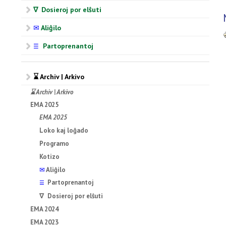
∇ Dosieroj por elŝuti
✉
Aliĝilo
Partoprenantoj
☰
⌛ Archiv | Arkivo
⌛ Archiv | Arkivo
EMA 2025
EMA 2025
Loko kaj loĝado
Programo
Kotizo
✉
Aliĝilo
Partoprenantoj
☰
∇ Dosieroj por elŝuti
EMA 2024
EMA 2023