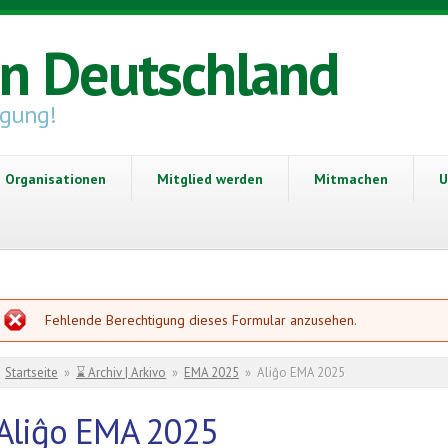
in Deutschland
igung!
Organisationen
Mitglied werden
Mitmachen
U
Fehlermeldung
Fehlende Berechtigung dieses Formular anzusehen.
Sie sind hier
Startseite
»
⌛ Archiv | Arkivo
»
EMA 2025
»
Aliĝo EMA 2025
Aliĝo EMA 2025