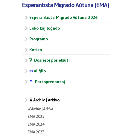
Esperantista Migrado Aŭtuna (EMA)
Esperantista Migrado Aŭtuna 2026
Loko kaj loĝado
Programo
Kotizo
∇ Dosieroj por elŝuti
✉
Aliĝilo
Partoprenantoj
☰
⌛ Archiv | Arkivo
⌛ Archiv | Arkivo
EMA 2025
EMA 2024
EMA 2023