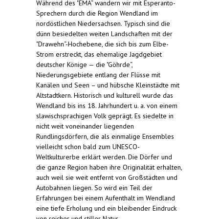
Während des "EMA“ wandern wir mit Esperanto-
Sprechern durch die Region Wendland im
nordöstlichen Niedersachsen. Typisch sind die
dünn besiedelten weiten Landschaften mit der
"Drawehn“-Hochebene, die sich bis zum Elbe-
Strom erstreckt, das ehemalige Jagdgebiet
deutscher Könige — die "Göhrde“,
Niederungsgebiete entlang der Flüsse mit
Kanälen und Seen – und hübsche Kleinstädte mit
Altstadtkern. Historisch und kulturell wurde das
Wendland bis ins 18. Jahrhundert u. a. von einem
slawischsprachigen Volk geprägt. Es siedelte in
nicht weit voneinander liegenden
Rundlingsdörfern, die als einmalige Ensembles
vielleicht schon bald zum UNESCO-
Weltkulturerbe erklärt werden. Die Dörfer und
die ganze Region haben ihre Originalität erhalten,
auch weil sie weit entfernt von Großstädten und
Autobahnen liegen. So wird ein Teil der
Erfahrungen bei einem Aufenthalt im Wendland
eine tiefe Erholung und ein bleibender Eindruck
von reicher und stiller Natur.