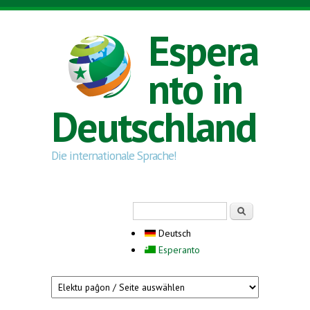
Direkt zum Inhalt
Espera
nto in
Deutschland
Die internationale Sprache!
Suchformular
Suche
Deutsch
Esperanto