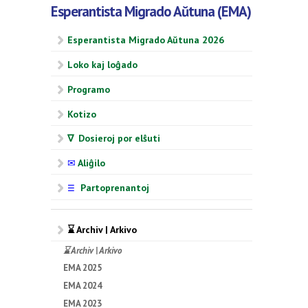
Esperantista Migrado Aŭtuna (EMA)
Esperantista Migrado Aŭtuna 2026
Loko kaj loĝado
Programo
Kotizo
∇ Dosieroj por elŝuti
✉
Aliĝilo
Partoprenantoj
☰
⌛ Archiv | Arkivo
⌛ Archiv | Arkivo
EMA 2025
EMA 2024
EMA 2023