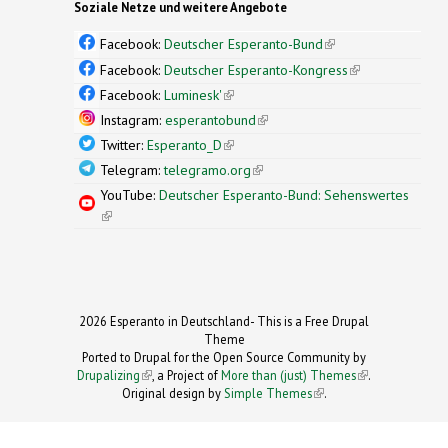
Soziale Netze und weitere Angebote
Facebook:
Deutscher Esperanto-Bund
(link is
external)
Facebook:
Deutscher Esperanto-Kongress
(link is
external)
Facebook:
Luminesk'
(link is external)
Instagram:
esperantobund
(link is external)
Twitter:
Esperanto_D
(link is external)
Telegram:
telegramo.org
(link is external)
YouTube:
Deutscher Esperanto-Bund: Sehenswertes
(link is external)
2026 Esperanto in Deutschland- This is a Free Drupal
Theme
Ported to Drupal for the Open Source Community by
Drupalizing
(link is external)
, a Project of
More than (just) Themes
(link is
.
Original design by
Simple Themes
.
(link is
external)
external)