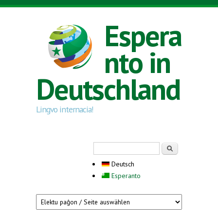
Direkt zum Inhalt
Espera
nto in
Deutschland
Lingvo internacia!
Suchformular
Suche
Deutsch
Esperanto