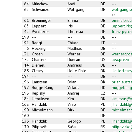
64
Münchow
Andi
DE
---
62
Schwanzer
Wolfgang
DE
wolfgang.
(link
sends
61
Breuninger
Emma
DE
emma.breu
e-
63
Leppert
Iris
DE
leppert.ir
mail)
42
Pyrcherer
Theresia
DE
franz-pyrc
199
---
---
DE
---
191
Raggi
Chiara
IT
---
6
Hecking
Matthias
DE
---
131
Groen
Werner
DE
wernergroe
172
Charters
Duncan
US
uea.prezid
14
Diemel
Andreas
DE
---
185
Cleary
Helle Eble
DK
Helleclea
194
---
---
DE
---
196
Laustsen
Brian
DK
brianlaust
197
Bugge Bang
Villads
DK
buggebang
198
Repiský
Andrej
CZ
---
184
Henriksen
Kim
DK
kimjezus@
168
Handzlik
Vinjo
PL
j.handzlik@
190
Michelmann
Dirk
DE
michelman
160
---
---
DE
---
135
Handzlik
Georgo
PL
j.handzlik@
130
Pilipoviĉ
Saŝa
RS
pilipovick