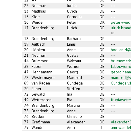
12
---
---
DE
---
22
Neumair
Judith
DE
---
13
Matthias
Ulrich
DE
---
15
Klee
Cornelia
DE
---
16
Weide
Peter
DK
peter-wei
17
Brandenburg
Ulrich
DE
ulrich.bra
(link
sends
18
Brandenburg
Barbara
DE
---
e-
19
Aulbach
Linus
DE
---
mail)
20
Höpken
Anne
DE
hoe_an-4@
21
Neumair
Gustav
DE
---
44
Brümmer
Waltraut
DE
bruemmerh
38
Faber
Werner
DE
faber.wer
47
Hennemann
Georg
DE
georg.hen
78
Westermayer
Manfred
DE
manfred@w
69
van Raden
Gundega
DE
Gundega.v
70
Eitner
Steffen
DE
---
72
Sewald
Ina
DE
---
49
Wettergren
Pia
DK
frupiawett
74
Brandenburg
Martina
DE
---
75
Brandenburg
Anne
DE
---
76
Brücker
Christine
DE
---
77
Greßmann
Alexander
DE
Alexander
79
Wandel
Amri
IL
amriwande