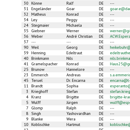
30
Könne
Ralf
DE
---
31
Engeländer
Goar
DE
goar.e@da
32
Matheus
Konrad
DE
---
34
Ley
Peggy
DE
---
24
Stegmaier
Michaela
DE
---
35
Giebner
Werner
DE
werner@gie
36
Weber
André Christian
DE
ACW.Esper
37
---
---
DE
---
90
Weil
Georg
DE
heikebuhr@
39
Henning
Edeltraut
DE
edeltrauth
40
Brinkmann
Nils
DE
nils.brink
41
Gramelspacher
Konrad
DE
Haus25@gm
25
Brunow
Hannelore
DE
---
23
Emmerich
Andreas
DE
s.a.emmer
45
Teruel
Dr. Encarna
DE
encarna@t-
11
Brandt
Sophia
DE
esperanto
3
Krieghoff
Stefan
DE
stefan.kri
4
Kranz
Brigitte
DE
brigitte-k
5
Wulff
Jürgen
DE
wulff@esp
7
Glomp
Ralph
DE
---
8
Singh
Yashovardhan
DE
---
9
Blanke
Wera
DE
---
10
Koblischke
Hartmut
DE
koblischk