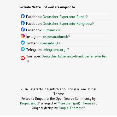
Soziale Netze und weitere Angebote
Facebook:
Deutscher Esperanto-Bund
(link is
external)
Facebook:
Deutscher Esperanto-Kongress
(link is
external)
Facebook:
Luminesk'
(link is external)
Instagram:
esperantobund
(link is external)
Twitter:
Esperanto_D
(link is external)
Telegram:
telegramo.org
(link is external)
YouTube:
Deutscher Esperanto-Bund: Sehenswertes
(link is external)
2026 Esperanto in Deutschland- This is a Free Drupal
Theme
Ported to Drupal for the Open Source Community by
Drupalizing
(link is external)
, a Project of
More than (just) Themes
(link is
.
Original design by
Simple Themes
.
(link is
external)
external)