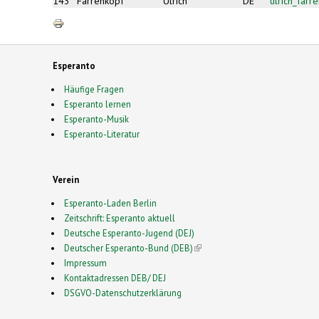
143
Farrenkopf
Ulrich
DE
ulrich_far
Esperanto
Häufige Fragen
Esperanto lernen
Esperanto-Musik
Esperanto-Literatur
Verein
Esperanto-Laden Berlin
Zeitschrift: Esperanto aktuell
Deutsche Esperanto-Jugend (DEJ)
Deutscher Esperanto-Bund (DEB)
(link is external)
Impressum
Kontaktadressen DEB/ DEJ
DSGVO-Datenschutzerklärung