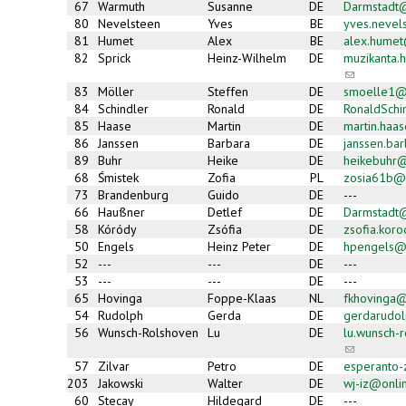
67
Warmuth
Susanne
DE
Darmstadt
80
Nevelsteen
Yves
BE
yves.neve
81
Humet
Alex
BE
alex.hume
82
Sprick
Heinz-Wilhelm
DE
muzikanta
(link
sends
83
Möller
Steffen
DE
smoelle1@
e-
84
Schindler
Ronald
DE
RonaldSch
mail)
85
Haase
Martin
DE
martin.haa
86
Janssen
Barbara
DE
janssen.ba
89
Buhr
Heike
DE
heikebuhr@
68
Śmistek
Zofia
PL
zosia61b@
73
Brandenburg
Guido
DE
---
66
Haußner
Detlef
DE
Darmstadt
58
Kóródy
Zsófia
DE
zsofia.kor
50
Engels
Heinz Peter
DE
hpengels@
52
---
---
DE
---
53
---
---
DE
---
65
Hovinga
Foppe-Klaas
NL
fkhovinga
54
Rudolph
Gerda
DE
gerdarudol
56
Wunsch-Rolshoven
Lu
DE
lu.wunsch-
(link
sends
57
Zilvar
Petro
DE
esperanto
e-
203
Jakowski
Walter
DE
wj-iz@onli
mail)
60
Stecay
Hildegard
DE
---