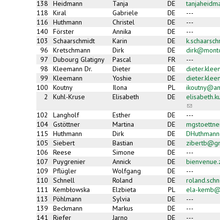
138
Heidmann
Tanja
DE
tanjaheidm
118
Kiral
Gabriele
DE
---
116
Huthmann
Christel
DE
---
140
Förster
Annika
DE
---
103
Schaarschmidt
Karin
DE
k.schaarsc
96
Kretschmann
Dirk
DE
dirk@mont
97
Dubourg Glatigny
Pascal
FR
---
98
Kleemann Dr.
Dieter
DE
dieter.kle
99
Kleemann
Yoshie
DE
dieter.kle
100
Koutny
Ilona
PL
ikoutny@am
2
Kuhl-Kruse
Elisabeth
DE
elisabeth.
(link
sends
102
Langholf
Esther
DE
---
e-
104
Gstöttner
Martina
DE
mgstoettn
mail)
115
Huthmann
Dirk
DE
DHuthman
105
Siebert
Bastian
DE
zibertb@g
106
Reese
Simone
DE
---
107
Puygrenier
Annick
DE
bienvenue
109
Pflügler
Wolfgang
DE
---
110
Schnell
Roland
DE
roland.sch
111
Kembłowska
Elzbieta
PL
ela-kemb@
113
Pöhlmann
Sylvia
DE
---
139
Beckmann
Markus
DE
---
141
Riefer
Jarno
DE
---