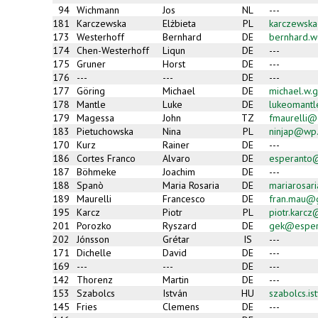
94
Wichmann
Jos
NL
---
181
Karczewska
Elżbieta
PL
karczewsk
173
Westerhoff
Bernhard
DE
bernhard.w
174
Chen-Westerhoff
Liqun
DE
---
175
Gruner
Horst
DE
---
176
---
---
DE
---
177
Göring
Michael
DE
michael.w.
178
Mantle
Luke
DE
lukeomant
179
Magessa
John
TZ
fmaurelli@c
183
Pietuchowska
Nina
PL
ninjap@wp.
170
Kurz
Rainer
DE
---
186
Cortes Franco
Alvaro
DE
esperanto
187
Böhmeke
Joachim
DE
---
188
Spanò
Maria Rosaria
DE
mariarosar
189
Maurelli
Francesco
DE
fran.mau@
195
Karcz
Piotr
PL
piotr.karc
201
Porozko
Ryszard
DE
gek@esper
202
Jónsson
Grétar
IS
---
171
Dichelle
David
DE
---
169
---
---
DE
---
142
Thorenz
Martin
DE
---
153
Szabolcs
István
HU
szabolcs.i
145
Fries
Clemens
DE
---