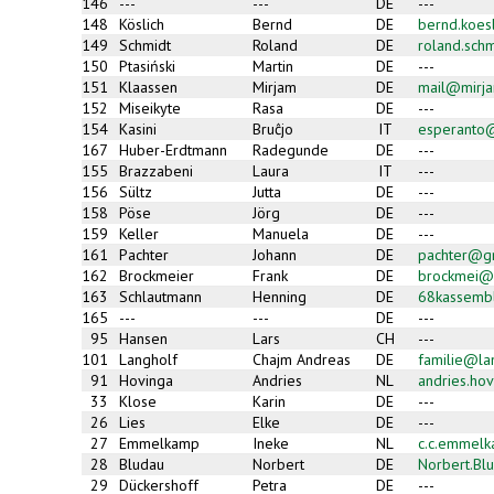
146
---
---
DE
---
148
Köslich
Bernd
DE
bernd.koes
149
Schmidt
Roland
DE
roland.sch
150
Ptasiński
Martin
DE
---
151
Klaassen
Mirjam
DE
mail@mirja
152
Miseikyte
Rasa
DE
---
154
Kasini
Bruĉjo
IT
esperanto@
167
Huber-Erdtmann
Radegunde
DE
---
155
Brazzabeni
Laura
IT
---
156
Sültz
Jutta
DE
---
158
Pöse
Jörg
DE
---
159
Keller
Manuela
DE
---
161
Pachter
Johann
DE
pachter@g
162
Brockmeier
Frank
DE
brockmei@
163
Schlautmann
Henning
DE
68kassemb
165
---
---
DE
---
95
Hansen
Lars
CH
---
101
Langholf
Chajm Andreas
DE
familie@la
91
Hovinga
Andries
NL
andries.hov
33
Klose
Karin
DE
---
26
Lies
Elke
DE
---
27
Emmelkamp
Ineke
NL
c.c.emmel
28
Bludau
Norbert
DE
Norbert.Bl
29
Dückershoff
Petra
DE
---