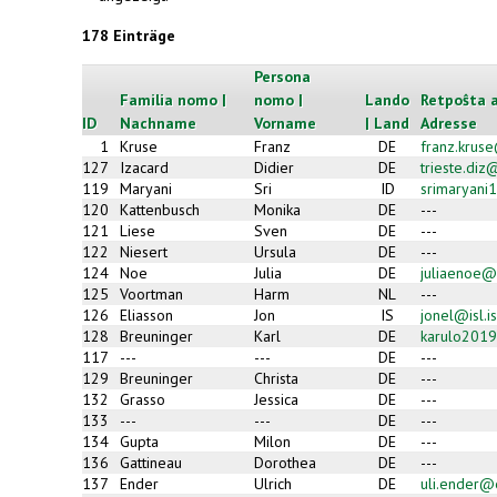
178 Einträge
Persona
Familia nomo |
nomo |
Lando
Retpoŝta a
ID
Nachname
Vorname
| Land
Adresse
1
Kruse
Franz
DE
franz.krus
127
Izacard
Didier
DE
trieste.di
119
Maryani
Sri
ID
srimaryan
120
Kattenbusch
Monika
DE
---
121
Liese
Sven
DE
---
122
Niesert
Ursula
DE
---
124
Noe
Julia
DE
juliaenoe@
125
Voortman
Harm
NL
---
126
Eliasson
Jon
IS
jonel@isl.is
128
Breuninger
Karl
DE
karulo2019
117
---
---
DE
---
129
Breuninger
Christa
DE
---
132
Grasso
Jessica
DE
---
133
---
---
DE
---
134
Gupta
Milon
DE
---
136
Gattineau
Dorothea
DE
---
137
Ender
Ulrich
DE
uli.ender@