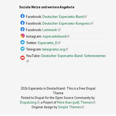
Soziale Netze und weitere Angebote
Facebook:
Deutscher Esperanto-Bund
(link is
external)
Facebook:
Deutscher Esperanto-Kongress
(link is
external)
Facebook:
Luminesk'
(link is external)
Instagram:
esperantobund
(link is external)
Twitter:
Esperanto_D
(link is external)
Telegram:
telegramo.org
(link is external)
YouTube:
Deutscher Esperanto-Bund: Sehenswertes
(link is external)
2026 Esperanto in Deutschland- This is a Free Drupal
Theme
Ported to Drupal for the Open Source Community by
Drupalizing
(link is external)
, a Project of
More than (just) Themes
(link is
.
Original design by
Simple Themes
.
(link is
external)
external)