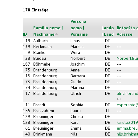
178 Einträge
Persona
Familia nomo |
nomo |
Lando
Retpoŝta a
ID
Nachname
Vorname
| Land
Adresse
19
Aulbach
Linus
DE
---
139
Beckmann
Markus
DE
---
9
Blanke
Wera
DE
---
28
Bludau
Norbert
DE
Norbert.Bl
187
Böhmeke
Joachim
DE
---
75
Brandenburg
Anne
DE
---
18
Brandenburg
Barbara
DE
---
73
Brandenburg
Guido
DE
---
74
Brandenburg
Martina
DE
---
17
Brandenburg
Ulrich
DE
ulrich.bra
(link
sends
11
Brandt
Sophia
DE
esperanto
e-
155
Brazzabeni
Laura
IT
---
mail)
129
Breuninger
Christa
DE
---
128
Breuninger
Karl
DE
karulo2019
61
Breuninger
Emma
DE
emma.breu
40
Brinkmann
Nils
DE
nils.brink