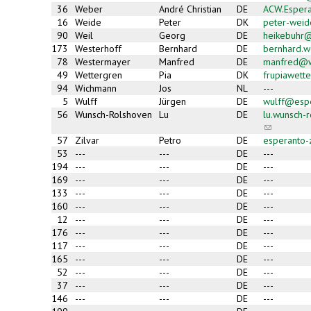
36
Weber
André Christian
DE
ACW.Esper
16
Weide
Peter
DK
peter-wei
90
Weil
Georg
DE
heikebuhr@
173
Westerhoff
Bernhard
DE
bernhard.w
78
Westermayer
Manfred
DE
manfred@w
49
Wettergren
Pia
DK
frupiawett
94
Wichmann
Jos
NL
---
5
Wulff
Jürgen
DE
wulff@esp
56
Wunsch-Rolshoven
Lu
DE
lu.wunsch-
(link
sends
57
Zilvar
Petro
DE
esperanto
e-
53
---
---
DE
---
mail)
194
---
---
DE
---
169
---
---
DE
---
133
---
---
DE
---
160
---
---
DE
---
12
---
---
DE
---
176
---
---
DE
---
117
---
---
DE
---
165
---
---
DE
---
52
---
---
DE
---
37
---
---
DE
---
146
---
---
DE
---