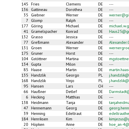
145
Fries
Clemens
DE
---
136
Gattineau
Dorothea
DE
---
35
Giebner
Werner
DE
werner@gie
7
Glomp
Ralph
DE
---
177
Göring
Michael
DE
michael.w.
41
Gramelspacher
Konrad
DE
Haus25@gm
132
Grasso
Jessica
DE
---
77
Greßmann
Alexander
DE
Alexander
131
Groen
Werner
DE
wernergroe
175
Gruner
Horst
DE
---
104
Gstöttner
Martina
DE
mgstoettn
134
Gupta
Milon
DE
---
85
Haase
Martin
DE
martin.haa
135
Handzlik
Georgo
PL
j.handzlik@
168
Handzlik
Vinjo
PL
j.handzlik@
95
Hansen
Lars
CH
---
66
Haußner
Detlef
DE
Darmstadt
6
Hecking
Matthias
DE
---
138
Heidmann
Tanja
DE
tanjaheidm
47
Hennemann
Georg
DE
georg.hen
39
Henning
Edeltraut
DE
edeltrauth
184
Henriksen
Kim
DK
kimjezus@
20
Höpken
Anne
DE
hoe_an-4@