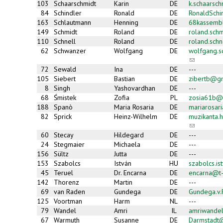
103
Schaarschmidt
Karin
DE
k.schaarsc
84
Schindler
Ronald
DE
RonaldSch
163
Schlautmann
Henning
DE
68kassemb
149
Schmidt
Roland
DE
roland.sch
110
Schnell
Roland
DE
roland.sch
62
Schwanzer
Wolfgang
DE
wolfgang.
(link
sends
72
Sewald
Ina
DE
---
e-
105
Siebert
Bastian
DE
zibertb@g
mail)
8
Singh
Yashovardhan
DE
---
68
Śmistek
Zofia
PL
zosia61b@
188
Spanò
Maria Rosaria
DE
mariarosar
82
Sprick
Heinz-Wilhelm
DE
muzikanta
(link
sends
60
Stecay
Hildegard
DE
---
e-
24
Stegmaier
Michaela
DE
---
mail)
156
Sültz
Jutta
DE
---
153
Szabolcs
István
HU
szabolcs.i
45
Teruel
Dr. Encarna
DE
encarna@t-
142
Thorenz
Martin
DE
---
69
van Raden
Gundega
DE
Gundega.v
125
Voortman
Harm
NL
---
79
Wandel
Amri
IL
amriwande
67
Warmuth
Susanne
DE
Darmstadt