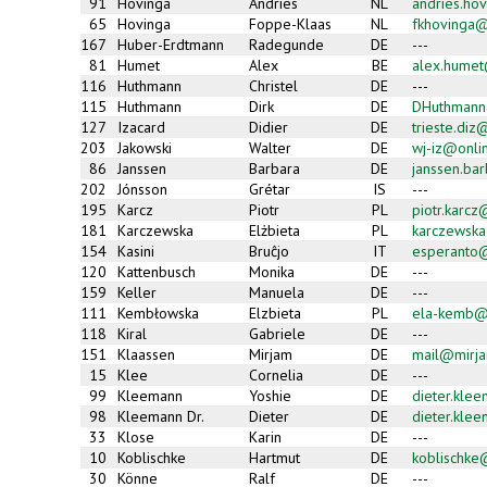
91
Hovinga
Andries
NL
andries.hov
65
Hovinga
Foppe-Klaas
NL
fkhovinga
167
Huber-Erdtmann
Radegunde
DE
---
81
Humet
Alex
BE
alex.hume
116
Huthmann
Christel
DE
---
115
Huthmann
Dirk
DE
DHuthman
127
Izacard
Didier
DE
trieste.di
203
Jakowski
Walter
DE
wj-iz@onli
86
Janssen
Barbara
DE
janssen.ba
202
Jónsson
Grétar
IS
---
195
Karcz
Piotr
PL
piotr.karc
181
Karczewska
Elżbieta
PL
karczewsk
154
Kasini
Bruĉjo
IT
esperanto@
120
Kattenbusch
Monika
DE
---
159
Keller
Manuela
DE
---
111
Kembłowska
Elzbieta
PL
ela-kemb@
118
Kiral
Gabriele
DE
---
151
Klaassen
Mirjam
DE
mail@mirja
15
Klee
Cornelia
DE
---
99
Kleemann
Yoshie
DE
dieter.kle
98
Kleemann Dr.
Dieter
DE
dieter.kle
33
Klose
Karin
DE
---
10
Koblischke
Hartmut
DE
koblischk
30
Könne
Ralf
DE
---