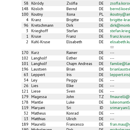
58
Kóródy
Zsófia
DE
zsofia.kor
148
Köslich
Bernd
DE
bernd.koes
100
Koutny
Ilona
PL
ikoutny@am
4
Kranz
Brigitte
DE
brigitte-k
96
Kretschmann
Dirk
DE
dirk@mont
3
Krieghoff
Stefan
DE
stefan.kri
1
Kruse
Franz
DE
franz.krus
2
Kuhl-Kruse
Elisabeth
DE
elisabeth.
(link
sends
170
Kurz
Rainer
DE
---
e-
102
Langholf
Esther
DE
---
mail)
101
Langholf
Chajm Andreas
DE
familie@la
196
Laustsen
Brian
DK
brianlaust
63
Leppert
Iris
DE
leppert.ir
34
Ley
Peggy
DE
---
26
Lies
Elke
DE
---
121
Liese
Sven
DE
---
179
Magessa
John
TZ
fmaurelli@c
178
Mantle
Luke
DE
lukeomant
119
Maryani
Sri
ID
srimaryan
32
Matheus
Konrad
DE
---
13
Matthias
Ulrich
DE
---
189
Maurelli
Francesco
DE
fran.mau@
190
Michelmann
Dirk
DE
michelman