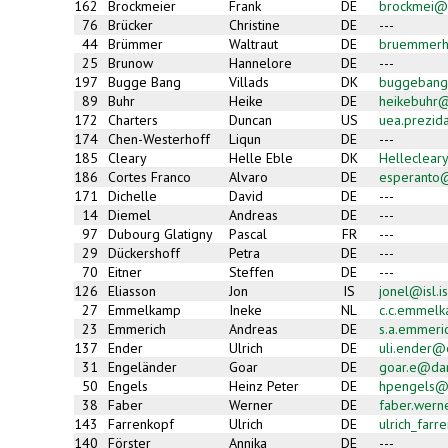
162
Brockmeier
Frank
DE
brockmei@
76
Brücker
Christine
DE
---
44
Brümmer
Waltraut
DE
bruemmerh
25
Brunow
Hannelore
DE
---
197
Bugge Bang
Villads
DK
buggebang
89
Buhr
Heike
DE
heikebuhr@
172
Charters
Duncan
US
uea.prezid
174
Chen-Westerhoff
Liqun
DE
---
185
Cleary
Helle Eble
DK
Helleclea
186
Cortes Franco
Alvaro
DE
esperanto
171
Dichelle
David
DE
---
14
Diemel
Andreas
DE
---
97
Dubourg Glatigny
Pascal
FR
---
29
Dückershoff
Petra
DE
---
70
Eitner
Steffen
DE
---
126
Eliasson
Jon
IS
jonel@isl.is
27
Emmelkamp
Ineke
NL
c.c.emmel
23
Emmerich
Andreas
DE
s.a.emmer
137
Ender
Ulrich
DE
uli.ender@
31
Engeländer
Goar
DE
goar.e@da
50
Engels
Heinz Peter
DE
hpengels@
38
Faber
Werner
DE
faber.wer
143
Farrenkopf
Ulrich
DE
ulrich_far
140
Förster
Annika
DE
---