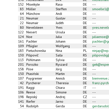
152
Miseikyte
Rasa
DE
---
83
Möller
Steffen
DE
smoelle1@
64
Münchow
Andi
DE
---
21
Neumair
Gustav
DE
---
22
Neumair
Judith
DE
---
80
Nevelsteen
Yves
BE
yves.neve
122
Niesert
Ursula
DE
---
124
Noe
Julia
DE
juliaenoe@
161
Pachter
Johann
DE
pachter@g
109
Pflügler
Wolfgang
DE
---
183
Pietuchowska
Nina
PL
ninjap@wp.
130
Pilipoviĉ
Saŝa
RS
pilipovick
113
Pöhlmann
Sylvia
DE
---
201
Porozko
Ryszard
DE
gek@esper
158
Pöse
Jörg
DE
---
150
Ptasiński
Martin
DE
---
107
Puygrenier
Annick
DE
bienvenue
42
Pyrcherer
Theresia
DE
franz-pyrc
191
Raggi
Chiara
IT
---
106
Reese
Simone
DE
---
198
Repiský
Andrej
CZ
---
141
Riefer
Jarno
DE
---
54
Rudolph
Gerda
DE
gerdarudol