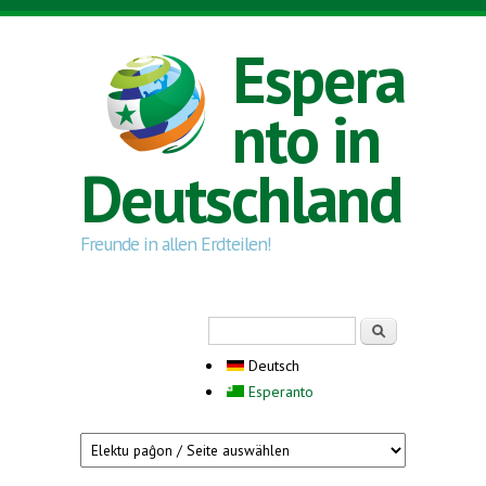
Direkt zum Inhalt
Espera
nto in
Deutschland
Freunde in allen Erdteilen!
Suchformular
Suche
Deutsch
Esperanto