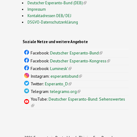
Deutscher Esperanto-Bund (DEB)
(link is external)
Impressum
Kontaktadressen DEB/ DEJ
DSGVO-Datenschutzerklärung
Soziale Netze und weitere Angebote
Facebook:
Deutscher Esperanto-Bund
(link is
external)
Facebook:
Deutscher Esperanto-Kongress
(link is
external)
Facebook:
Luminesk'
(link is external)
Instagram:
esperantobund
(link is external)
Twitter:
Esperanto_D
(link is external)
Telegram:
telegramo.org
(link is external)
YouTube:
Deutscher Esperanto-Bund: Sehenswertes
(link is external)