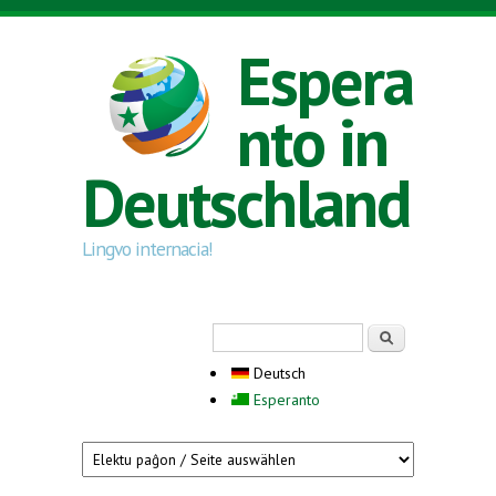
Direkt zum Inhalt
Espera
nto in
Deutschland
Lingvo internacia!
Suchformular
Suche
Deutsch
Esperanto