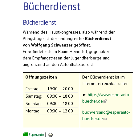
Bücherdienst
Bücherdienst
Während des Hauptkongresses, also während der
Pfingsttage, ist der umfangreiche
Bücherdienst
von Wolfgang Schwanzer
geöffnet.
Er befindet sich im Raum Heinrich I, gegenüber
dem Empfangstresen der Jugendherberge und
angrenzend an den Aufenthaltsbereich.
Öffnungszeiten
Der Bücherdienst ist im
Internet erreichbar unter
Freitag:
19:00 – 20:00
►
https://www.esperanto-
Samstag:
09:00 – 18:00
buecher.de
(link is
Sonntag:
09:00 – 18:00
external)
Montag:
09:00 – 12:00
buchversand@esperanto-
buecher.de
(link
sends
e-
Esperanto
mail)