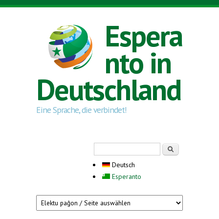
Direkt zum Inhalt
Espera
nto in
Deutschland
Eine Sprache, die verbindet!
Suchformular
Suche
Deutsch
Esperanto