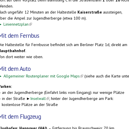
Wenden.
Nach ungefähr 12 Minuten an der Haltestelle
Kaiserstraße
aussteigen,
über die Ampel zur Jugendherberge (etwa 100 m).
►
Liniennetzplan
(link is external)
Mit dem Fernbus
ie Haltestelle für Fernbusse befindet sich am Berliner Platz 1d, direkt am
Hauptbahnhof
.
Von dort weiter wie oben.
Mit dem Auto
►
Allgemeiner Routenplaner mit Google Maps
(link is external)
(siehe auch die Karte unte
Parken:
– an der Jugendherberge (Einfahrt links vom Eingang): nur wenige Plätze
– in der Straße ►
Inselwall
(link is external)
, hinter der Jugendherberge am Park:
kostenlose Plätze an der Straße
Mit dem Flugzeug
Flughafen: Hannover (HAJ)
–
Entfernung bis Braunschweig: 70 km