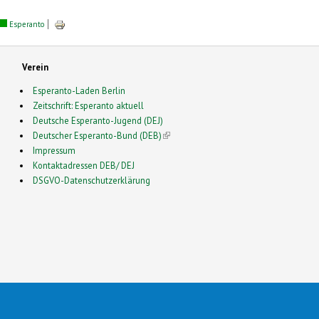
Esperanto
Verein
Esperanto-Laden Berlin
Zeitschrift: Esperanto aktuell
Deutsche Esperanto-Jugend (DEJ)
Deutscher Esperanto-Bund (DEB)
(link is external)
Impressum
Kontaktadressen DEB/ DEJ
DSGVO-Datenschutzerklärung
2026 Esperanto in Deutschland- This is a Free Drupal Theme
 Source Community by
Drupalizing
(link is external)
, a Project of
More than (just) Themes
(link is e
. Origi