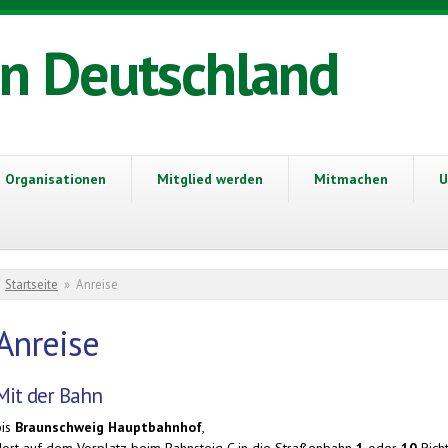
in Deutschland
Organisationen
Mitglied werden
Mitmachen
U
Sie sind hier
Startseite
»
Anreise
Anreise
Mit der Bahn
bis
Braunschweig Hauptbahnhof
,
dort auf dem Vorplatz beim Bahnsteig C in die Straßenbahn
1
oder
10
Rich