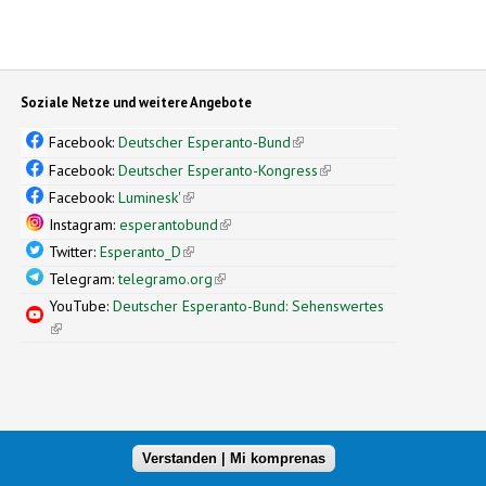
Soziale Netze und weitere Angebote
Facebook:
Deutscher Esperanto-Bund
(link is external)
Facebook:
Deutscher Esperanto-Kongress
(link is external)
Facebook:
Luminesk'
(link is external)
Instagram:
esperantobund
(link is external)
Twitter:
Esperanto_D
(link is external)
Telegram:
telegramo.org
(link is external)
YouTube:
Deutscher Esperanto-Bund: Sehenswertes
(link is external)
Verstanden | Mi komprenas
xternal)
nal design by
Simple Themes
(link is external)
.