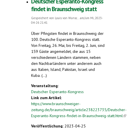
Deutscher Esperanto-Kongress
findet in Braunschweig statt
Gespeichert von
Louis von Wunsc...
am/um Mi, 2023-
04-26 21:41
Über Pfingsten findet in Braunschweig der
100. Deutsche Esperanto-Kongress statt.
Von Freitag, 26. Mai, bis Freitag, 2. Juni, sind
159 Gäste angemeldet, die aus 15
verschiedenen Ländern stammen, neben
den Nachbarländern unter anderem auch
aus Italien, Island, Pakistan, Israel und
Kuba. (...)
Veranstaltung:
Deutscher Esperanto-Kongress
Link zum Artikel:
https://www.braunschweiger-
zeitung.de/braunschweig/article238223735/Deutscher-
Esperanto-Kongress-findet-in-Braunschweig-statt.html
(li
ext
Veröffentlichung:
2023-04-25