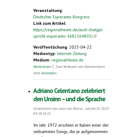
Veranstaltung:
Deutscher Esperanto-Kongress
Link zum Artikel:
https://regionalheute.de/auch-chatgpt-
spricht-esperanto-1682164805/
(link is
external)
Veröffentlichung:
2023-04-22
Medientyp:
Internet-Zeitung
Medium:
regionalHeute.de
über Auch ChatGPT spricht Esperanto
Weiterlesen
Zum Verfassen von Kommentaren
bitte
Anmelden
.
Adriano Celentano zelebriert
den Unsinn – und die Sprache
Gespeichert von
Louis von Wunsc...
am/um Di, 2023-
04-18 10:21
Im Jahr 1972 erschien in Italien einer der
seltsamsten Songs, die je aufgenommen