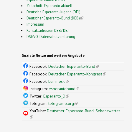
Zeitschrift: Esperanto aktuell
Deutsche Esperanto-Jugend (DEJ)
Deutscher Esperanto-Bund (DEB)
(link is external)
Impressum
Kontaktadressen DEB/ DEJ
DSGVO-Datenschutzerklärung
Soziale Netze und weitere Angebote
Facebook:
Deutscher Esperanto-Bund
(link is
external)
Facebook:
Deutscher Esperanto-Kongress
(link is
external)
Facebook:
Luminesk'
(link is external)
Instagram:
esperantobund
(link is external)
Twitter:
Esperanto_D
(link is external)
Telegram:
telegramo.org
(link is external)
YouTube:
Deutscher Esperanto-Bund: Sehenswertes
(link is external)