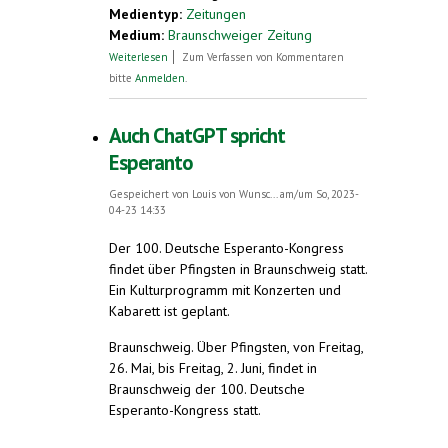
Medientyp:
Zeitungen
Medium:
Braunschweiger Zeitung
über Deutscher Esperanto-Kongress
Weiterlesen
Zum Verfassen von Kommentaren
findet in Braunschweig statt
bitte
Anmelden
.
Auch ChatGPT spricht
Esperanto
Gespeichert von
Louis von Wunsc...
am/um So, 2023-
04-23 14:33
Der 100. Deutsche Esperanto-Kongress
findet über Pfingsten in Braunschweig statt.
Ein Kulturprogramm mit Konzerten und
Kabarett ist geplant.
Braunschweig. Über Pfingsten, von Freitag,
26. Mai, bis Freitag, 2. Juni, findet in
Braunschweig der 100. Deutsche
Esperanto-Kongress statt.