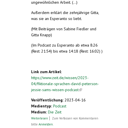
ungewöhnlichen Arbeit. (...)
Außerdem erklärt die zehnjährige Gitta,
was sie an Esperanto so liebt.
(Mit Beiträgen von Sabine Fiedler und
Gitta Knapp)
(Im Podcast zu Esperanto ab etwa 8:26
(Rest: 21:54) bis etwa 14:18 (Rest: 16:02) )
Link zum Artikel:
https://www.zeit.de/wissen/2023-
04/fiktionale-sprachen-david-peterson-
jessie-sams-wissen-podcast
(link is external)
Veröffentlichung:
2023-04-16
Medientyp:
Podcast
Medium:
Die Zeit
über Esperanto, Dothraki, Klingonisch –
Weiterlesen
Zum Verfassen von Kommentaren
wie erfindet man eine Sprache?
bitte
Anmelden
.