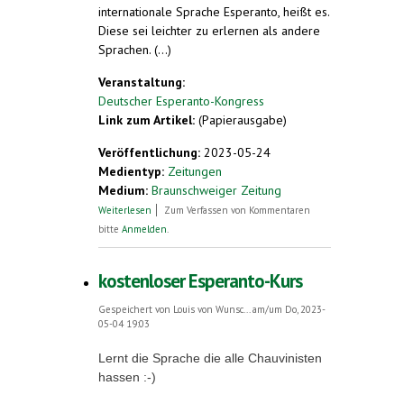
internationale Sprache Esperanto, heißt es.
Diese sei leichter zu erlernen als andere
Sprachen. (...)
Veranstaltung:
Deutscher Esperanto-Kongress
Link zum Artikel:
(Papierausgabe)
Veröffentlichung:
2023-05-24
Medientyp:
Zeitungen
Medium:
Braunschweiger Zeitung
über Hier kann man kostenlos Esperanto
Weiterlesen
Zum Verfassen von Kommentaren
lernen
bitte
Anmelden
.
kostenloser Esperanto-Kurs
Gespeichert von
Louis von Wunsc...
am/um Do, 2023-
05-04 19:03
Lernt die Sprache die alle Chauvinisten
hassen :-)