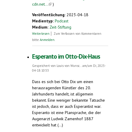
cdn.net...
(link is external)
)
Veröffentlichung:
2023-04-18
Medientyp:
Podcast
Medium:
Zeit-Stiftung
über Adriano Celentano zelebriert den
Weiterlesen
Zum Verfassen von Kommentaren
Unsinn – und die Sprache
bitte
Anmelden
.
Esperanto im Otto-Dix-Haus
Gespeichert von
Louis von Wunsc...
am/um Di, 2023-
04-18 10:53
Dass es sich bei Otto Dix um einen
herausragenden Künstler des 20.
Jahrhunderts handelt, ist allgemein
bekannt. Eine weniger bekannte Tatsache
ist jedoch, dass er auch Esperantist war.
Esperanto ist eine Plansprache, die der
Augenarzt Ludwik Zamenhof 1887
entwickelt hat (...)