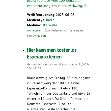
bilanz-nachlese-vom-100-deutschen-
esperanto-kongress-in-braunschweig/
(link is
external)
Veröffentlichung:
2023-06-06
Medientyp:
Radio
Medium:
Okerwelle
über Positive Bilanz: Nachlese vom 100.
Weiterlesen
Zum Verfassen von Kommentaren
deutschen Esperanto-Kongress in
bitte
Anmelden
.
Braunschweig
Hier kann man kostenlos
Esperanto lernen
Gespeichert von
Louis von Wunsc...
am/um So, 2023-
06-11 21:38
Braunschweig. Am Freitag, 26. Mai, beginnt
in Braunschweig der 100. Deutsche
Esperanto-Kongress mit etwa 180
Teilnehmern aus Deutschland und etwa 15
weiteren Ländern. Darüber informiert der
Deutsche Esperanto-Bund. Die
allermeisten Gäste sprechen die