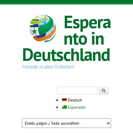
Direkt zum Inhalt
Espera
nto in
Deutschland
Freunde in allen Erdteilen!
Suchformular
Suche
Deutsch
Esperanto