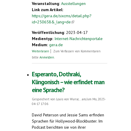
Veranstaltung:
Ausstellungen
Link zum Artikel:
https://gera.de/sixcms/detail.php?
id=250658&_lang=de
(link is external)
Veröffentlichung:
2023-04-17
Medientyp:
Internet-Nachrichtenportale
Medium:
gera.de
über Esperanto im Otto-Dix-Haus
Weiterlesen
Zum Verfassen von Kommentaren
bitte
Anmelden
.
Esperanto, Dothraki,
Klingonisch – wie erfindet man
eine Sprache?
Gespeichert von
Louis von Wunsc...
am/um Mo, 2023-
04-17 17:06
David Peterson und Jessie Sams erfinden
Sprachen für Hollywood-Blockbuster. Im
Podcast berichten sie von ihrer