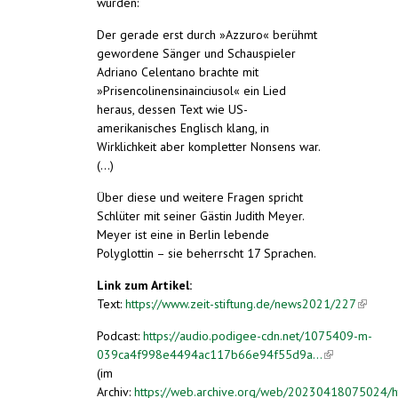
wurden:
Der gerade erst durch »Azzuro« berühmt
gewordene Sänger und Schauspieler
Adriano Celentano brachte mit
»Prisencolinensinainciusol« ein Lied
heraus, dessen Text wie US-
amerikanisches Englisch klang, in
Wirklichkeit aber kompletter Nonsens war.
(...)
Über diese und weitere Fragen spricht
Schlüter mit seiner Gästin Judith Meyer.
Meyer ist eine in Berlin lebende
Polyglottin – sie beherrscht 17 Sprachen.
Link zum Artikel:
Text:
https://www.zeit-stiftung.de/news2021/227
(link is
externa
Podcast:
https://audio.podigee-cdn.net/1075409-m-
039ca4f998e4494ac117b66e94f55d9a...
(link is
(im
external)
Archiv:
https://web.archive.org/web/20230418075024/ht