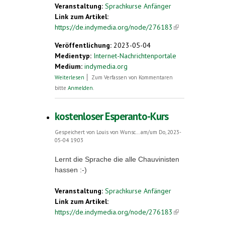
Veranstaltung:
Sprachkurse Anfänger
Link zum Artikel:
https://de.indymedia.org/node/276183
(link is
external)
Veröffentlichung:
2023-05-04
Medientyp:
Internet-Nachrichtenportale
Medium:
indymedia.org
über kostenloser Esperanto-Kurs
Weiterlesen
Zum Verfassen von Kommentaren
bitte
Anmelden
.
kostenloser Esperanto-Kurs
Gespeichert von
Louis von Wunsc...
am/um Do, 2023-
05-04 19:03
Lernt die Sprache die alle Chauvinisten
hassen :-)
Veranstaltung:
Sprachkurse Anfänger
Link zum Artikel:
https://de.indymedia.org/node/276183
(link is
external)