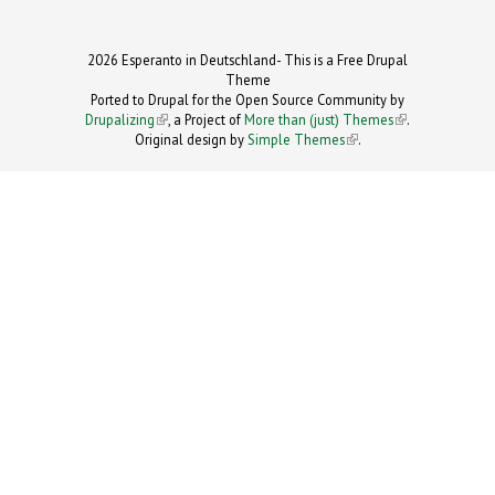
2026 Esperanto in Deutschland- This is a Free Drupal
Theme
Ported to Drupal for the Open Source Community by
Drupalizing
(link is external)
, a Project of
More than (just) Themes
(link is
.
Original design by
Simple Themes
.
(link is
external)
external)