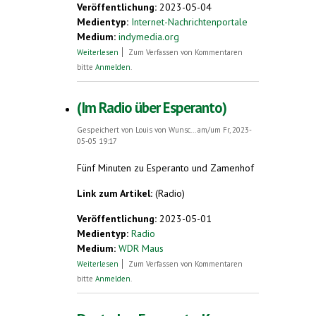
Veröffentlichung:
2023-05-04
Medientyp:
Internet-Nachrichtenportale
Medium:
indymedia.org
über kostenloser Esperanto-Kurs
Weiterlesen
Zum Verfassen von Kommentaren
bitte
Anmelden
.
(Im Radio über Esperanto)
Gespeichert von
Louis von Wunsc...
am/um Fr, 2023-
05-05 19:17
Fünf Minuten zu Esperanto und Zamenhof
Link zum Artikel:
(Radio)
Veröffentlichung:
2023-05-01
Medientyp:
Radio
Medium:
WDR Maus
über (Im Radio über Esperanto)
Weiterlesen
Zum Verfassen von Kommentaren
bitte
Anmelden
.