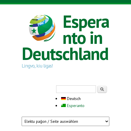
Direkt zum Inhalt
Espera
nto in
Deutschland
Lingvo, kiu ligas!
Suchformular
Suche
Deutsch
Esperanto