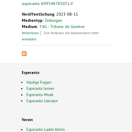
esperanto-899348785031
(link is external)
Veröffentlichung:
2023-08-11
Medientyp:
Zeitungen
Medium:
TdG - Tribune de Genève
über Je parle universel, je parle espéranto
Weiterlesen
Zum Verfassen von Kommentaren bitte
Anmelden
.
Esperanto
Häufige Fragen
Esperanto lernen
Esperanto-Musik
Esperanto-Literatur
Verein
Esperanto-Laden Berlin