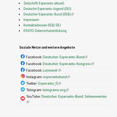
Zeitschrift: Esperanto aktuell
Deutsche Esperanto-Jugend (DEJ)
Deutscher Esperanto-Bund (DEB)
(link is external)
Impressum
Kontaktadressen DEB/ DEJ
DSGVO-Datenschutzerklärung
Soziale Netze und weitere Angebote
Facebook:
Deutscher Esperanto-Bund
(link is
external)
Facebook:
Deutscher Esperanto-Kongress
(link is
external)
Facebook:
Luminesk'
(link is external)
Instagram:
esperantobund
(link is external)
Twitter:
Esperanto_D
(link is external)
Telegram:
telegramo.org
(link is external)
YouTube:
Deutscher Esperanto-Bund: Sehenswertes
(link is external)