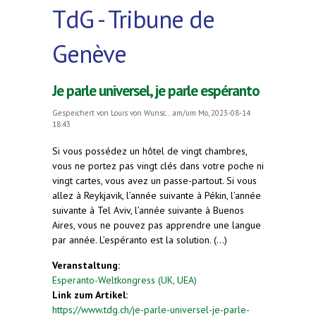
TdG - Tribune de
Genève
Je parle universel, je parle espéranto
Gespeichert von
Louis von Wunsc...
am/um Mo, 2023-08-14
18:43
Si vous possédez un hôtel de vingt chambres,
vous ne portez pas vingt clés dans votre poche ni
vingt cartes, vous avez un passe-partout. Si vous
allez à Reykjavik, l’année suivante à Pékin, l’année
suivante à Tel Aviv, l’année suivante à Buenos
Aires, vous ne pouvez pas apprendre une langue
par année. L’espéranto est la solution. (...)
Veranstaltung:
Esperanto-Weltkongress (UK, UEA)
Link zum Artikel:
https://www.tdg.ch/je-parle-universel-je-parle-