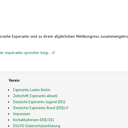
-mail)
sprache Esperanto sind zu ihrem alljährlichen Weltkongress zusammengetr
er-esperanto-sprecher-begi...
(link is external)
Verein
Esperanto-Laden Berlin
Zeitschrift: Esperanto aktuell
Deutsche Esperanto-Jugend (DEJ)
Deutscher Esperanto-Bund (DEB)
(link is external)
Impressum
Kontaktadressen DEB/ DEJ
DSGVO-Datenschutzerklärung