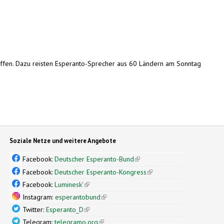
offen. Dazu reisten Esperanto-Sprecher aus 60 Ländern am Sonntag
Soziale Netze und weitere Angebote
Facebook:
Deutscher Esperanto-Bund
(link is external)
Facebook:
Deutscher Esperanto-Kongress
(link is external)
Facebook:
Luminesk'
(link is external)
Instagram:
esperantobund
(link is external)
Twitter:
Esperanto_D
(link is external)
Telegram:
telegramo.org
(link is external)