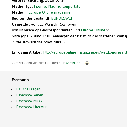
Veröffentlichung:
2016-07-24
Medientyp:
Internet-Nachrichtenportale
Medium:
Europe Online magazine
Region (Bundesland):
BUNDESWEIT
Gemeldet von:
Lu Wunsch-Rolshoven
Von unserem dpa-Korrespondenten und
Europe Online
(link sends e
Nitra (dpa) - Rund 1300 Anhänger der künstlich geschaffenen Welt
in die slowakische Stadt Nitra. (...)
Link zum Artikel:
http://europeonline-magazine.eu/weltkongress-d
Zum Verfassen von Kommentaren bitte
Anmelden
.
Esperanto
Häufige Fragen
Esperanto lernen
Esperanto-Musik
Esperanto-Literatur