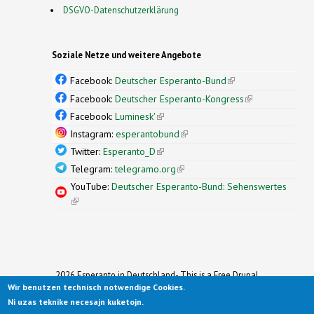
DSGVO-Datenschutzerklärung
Soziale Netze und weitere Angebote
Facebook:
Deutscher Esperanto-Bund
(link is
external)
Facebook:
Deutscher Esperanto-Kongress
(link is
external)
Facebook:
Luminesk'
(link is external)
Instagram:
esperantobund
(link is external)
Twitter:
Esperanto_D
(link is external)
Telegram:
telegramo.org
(link is external)
YouTube:
Deutscher Esperanto-Bund: Sehenswertes
(link is external)
2026 Esperanto in Deutschland- This is a Free Drupal
Wir benutzen technisch notwendige Cookies.
Theme
Ported to Drupal for the Open Source Community by
Ni uzas teknike necesajn kuketojn.
Drupalizing
(link is external)
, a Project of
More than (just) Themes
(link is
.