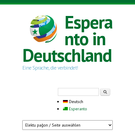
Direkt zum Inhalt
Espera
nto in
Deutschland
Eine Sprache, die verbindet!
Suchformular
Suche
Deutsch
Esperanto