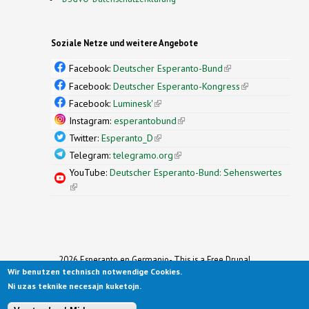
Soziale Netze und weitere Angebote
Facebook:
Deutscher Esperanto-Bund
(link is
external)
Facebook:
Deutscher Esperanto-Kongress
(link is
external)
Facebook:
Luminesk'
(link is external)
Instagram:
esperantobund
(link is external)
Twitter:
Esperanto_D
(link is external)
Telegram:
telegramo.org
(link is external)
YouTube:
Deutscher Esperanto-Bund: Sehenswertes
(link is external)
2026 Esperanto en Germanio- This is a Free Drupal
Wir benutzen technisch notwendige Cookies.
Theme
Ported to Drupal for the Open Source Community by
Ni uzas teknike necesajn kuketojn.
Drupalizing
(link is external)
, a Project of
More than (just) Themes
(link is
.
Original design by
Simple Themes
.
(link is
external)