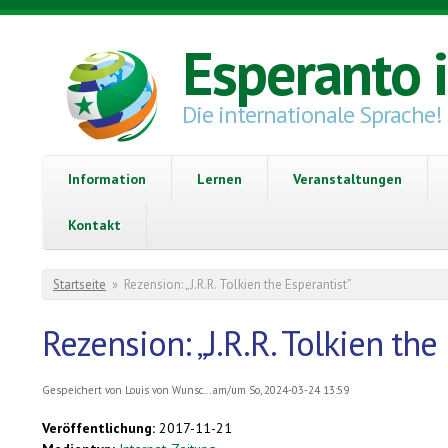
Direkt zum Inhalt
Esperanto 
Die internationale Sprache!
Information
Lernen
Veranstaltungen
Kontakt
Sie sind hier
Startseite
»
Rezension: „J.R.R. Tolkien the Esperantist”
Rezension: „J.R.R. Tolkien the
Gespeichert von
Louis von Wunsc...
am/um So, 2024-03-24 13:59
Veröffentlichung:
2017-11-21