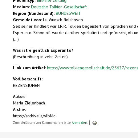
Medientyp:
Internet-Zeitung
Medium:
Deutsche Tolkien-Gesellschaft
Region (Bundesland):
BUNDESWEIT
Gemeldet von:
Lu Wunsch-Rolshoven
Seit seiner Kindheit war J.R.R. Tolkien begeistert von Sprachen u
Esperanto. Schon oft wurde darüber spekuliert und geforscht, ob 
(...)
Was ist eigentlich Esperanto?
(Beschreibung in zehn Zeilen)
Link zum Artikel:
https://www.tolkiengesellschaft.de/25627/rezensio
Vorüberschrift:
REZENSIONEN
Autor:
Maria Zielenbach
Archiv:
https://archive.is/ylbMc
Zum Verfassen von Kommentaren bitte
Anmelden
.