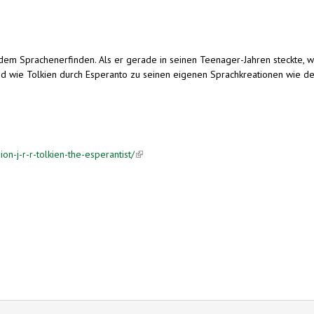
nd dem Sprachenerfinden. Als er gerade in seinen Teenager-Jahren steckte
und wie Tolkien durch Esperanto zu seinen eigenen Sprachkreationen wie d
n-j-r-r-tolkien-the-esperantist/
(link is external)