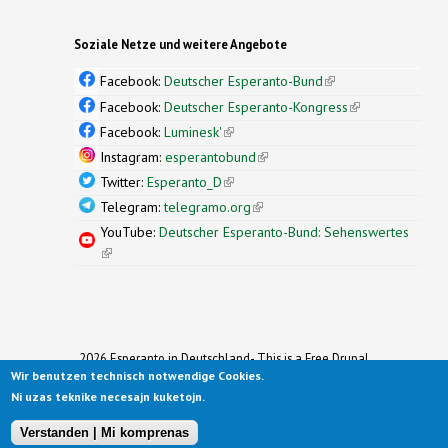
Soziale Netze und weitere Angebote
Facebook:
Deutscher Esperanto-Bund
(link is
external)
Facebook:
Deutscher Esperanto-Kongress
(link is
external)
Facebook:
Luminesk'
(link is external)
Instagram:
esperantobund
(link is external)
Twitter:
Esperanto_D
(link is external)
Telegram:
telegramo.org
(link is external)
YouTube:
Deutscher Esperanto-Bund: Sehenswertes
(link is external)
2026 Esperanto in Deutschland- This is a Free Drupal
Wir benutzen technisch notwendige Cookies.
Theme
Ported to Drupal for the Open Source Community by
Ni uzas teknike necesajn kuketojn.
Drupalizing
(link is external)
, a Project of
More than (just) Themes
(link is
.
Original design by
Simple Themes
.
(link is
external)
Verstanden | Mi komprenas
external)