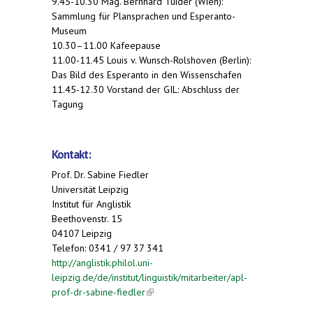
9.45-10.30 Mag. Bernhard Tuider (Wien):
Sammlung für Plansprachen und Esperanto-
Museum
10.30–11.00 Kafeepause
11.00-11.45 Louis v. Wunsch-Rolshoven (Berlin):
Das Bild des Esperanto in den Wissenschafen
11.45-12.30 Vorstand der GIL: Abschluss der
Tagung
Kontakt:
Prof. Dr. Sabine Fiedler
Universität Leipzig
Institut für Anglistik
Beethovenstr. 15
04107 Leipzig
Telefon:
0341 / 97 37 341
http://anglistik.philol.uni-
leipzig.de/de/institut/linguistik/mitarbeiter/apl-
prof-dr-sabine-fiedler
(link is external)