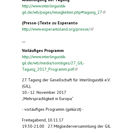
http://www.interlinguistik-
gil.de/wb/pages/neuigkeiten.php#tagung_27
(link is
external)
(Presse-)Texte zu Esperanto
http://www.esperantoland.org/presse/
(link is
external)
__
Vorläufiges Programm
http://www.interlinguistik-
gil.de/wb/media/sonstiges/27_GIL-
Tagung_2017_Programm.pdf
(link is external)
27. Tagung der Gesellschaft für Interllnguistlk e.V.
(GIL),
10.–12. November 2017
„Mehrsprachlgkeit in Europa“
- vorläufiges Programm (gekürzt) -
Freitagabend, 10.11.17
19.30-21.00 27. Mitgliederversammlung der GIL