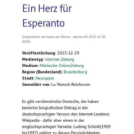
Ein Herz für
Esperanto
Gespeichert von
Louis von Wunsc...
am/um Mi, 2015-12-30
20:08
Veröffentlichung:
2015-12-29
Medientyp:
Internet-Zeitung
Medium:
Märkische OnlineZeitung
Region (Bundesland):
Brandenburg
Stadt:
Neuruppin
Gemeldet von:
Lu Wunsch-Rolshoven
Es gibt verdienstvolle Deutsche, die haben
keinerlei biografischen Eintrag in der
deutschsprachigen Version des Internet-Lexikons
Wikipedia - dafür aber einen in der
englischsprachigen Variante. Ludwig Schödl(1909
bis1997) gehört zu diesen Persönlichkeiten.