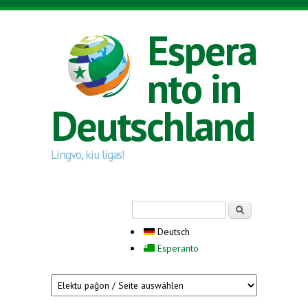
Direkt zum Inhalt
Espera
nto in
Deutschland
Lingvo, kiu ligas!
Suchformular
Suche
Deutsch
Esperanto