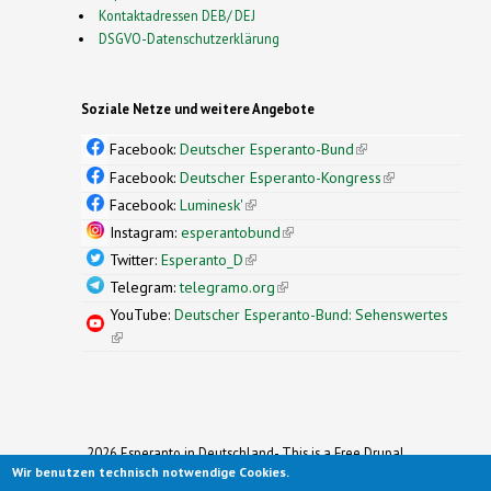
Kontaktadressen DEB/ DEJ
DSGVO-Datenschutzerklärung
Soziale Netze und weitere Angebote
Facebook:
Deutscher Esperanto-Bund
(link is
external)
Facebook:
Deutscher Esperanto-Kongress
(link is
external)
Facebook:
Luminesk'
(link is external)
Instagram:
esperantobund
(link is external)
Twitter:
Esperanto_D
(link is external)
Telegram:
telegramo.org
(link is external)
YouTube:
Deutscher Esperanto-Bund: Sehenswertes
(link is external)
2026 Esperanto in Deutschland- This is a Free Drupal
Wir benutzen technisch notwendige Cookies.
Theme