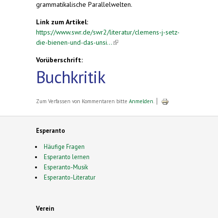
grammatikalische Parallelwelten.
Link zum Artikel:
https://www.swr.de/swr2/literatur/clemens-j-setz-
die-bienen-und-das-unsi...
(link is external)
Vorüberschrift:
Buchkritik
Zum Verfassen von Kommentaren bitte
Anmelden
.
Esperanto
Häufige Fragen
Esperanto lernen
Esperanto-Musik
Esperanto-Literatur
Verein