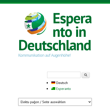
Direkt zum Inhalt
Espera
nto in
Deutschland
Kommunikation auf Augenhöhe!
Suchformular
Suche
Deutsch
Esperanto