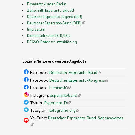
Esperanto-Laden Berlin
Zeitschrift: Esperanto aktuell
Deutsche Esperanto-Jugend (DEJ)
Deutscher Esperanto-Bund (DEB)
(link is external)
Impressum
Kontaktadressen DEB/ DEJ
DSGVO-Datenschutzerklärung
Soziale Netze und weitere Angebote
Facebook:
Deutscher Esperanto-Bund
(link is
external)
Facebook:
Deutscher Esperanto-Kongress
(link is
external)
Facebook:
Luminesk'
(link is external)
Instagram:
esperantobund
(link is external)
Twitter:
Esperanto_D
(link is external)
Telegram:
telegramo.org
(link is external)
YouTube:
Deutscher Esperanto-Bund: Sehenswertes
(link is external)