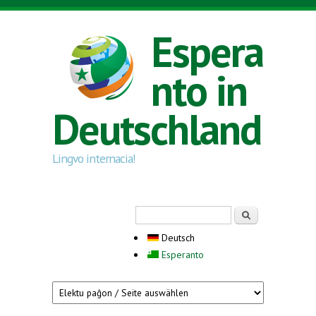
Direkt zum Inhalt
Espera
nto in
Deutschland
Lingvo internacia!
Suchformular
Suche
Deutsch
Esperanto