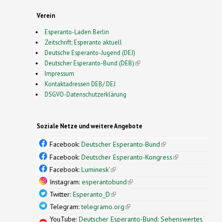
Verein
Esperanto-Laden Berlin
Zeitschrift: Esperanto aktuell
Deutsche Esperanto-Jugend (DEJ)
Deutscher Esperanto-Bund (DEB)
(link is external)
Impressum
Kontaktadressen DEB/ DEJ
DSGVO-Datenschutzerklärung
Soziale Netze und weitere Angebote
Facebook:
Deutscher Esperanto-Bund
(link is
external)
Facebook:
Deutscher Esperanto-Kongress
(link is
external)
Facebook:
Luminesk'
(link is external)
Instagram:
esperantobund
(link is external)
Twitter:
Esperanto_D
(link is external)
Telegram:
telegramo.org
(link is external)
YouTube:
Deutscher Esperanto-Bund: Sehenswertes