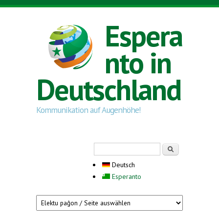
Direkt zum Inhalt
Espera
nto in
Deutschland
Kommunikation auf Augenhöhe!
Suchformular
Suche
Deutsch
Esperanto