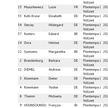
Vollzeit
23
Mazurkiewicz
Lucie
FR
Plentempa |
20
Vollzeit
33
Kuhl-Kruse
Elisabeth
DE
Plentempa |
20
Vollzeit
34
Stecay
Hildegard
DE
Plentempa |
20
Vollzeit
37
Kusters
Eduard
BE
Plentempa |
20
Vollzeit
24
Dora
Helmut
DE
Plentempa |
20
Vollzeit
22
Symoens
Margaretha
BE
Plentempa |
20
Vollzeit
2
Brandenburg
Barbara
DE
Plentempa |
20
Vollzeit
12
DIEMEL
Andreas
DE
Plentempa |
20
Vollzeit
3
Kleemann
Dieter
DE
Plentempa |
20
Vollzeit
4
Kleemann
Yoshie
DE
Plentempa |
20
Vollzeit
8
Thamm
Michaela
DE
Plentempa |
20
Vollzeit
9
HOUNSOUNOU
François
BJ
Plentempa |
20