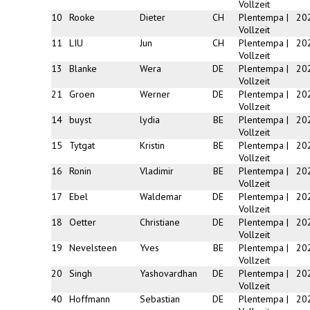
Vollzeit
10
Rooke
Dieter
CH
Plentempa |
20
Vollzeit
11
LIU
Jun
CH
Plentempa |
20
Vollzeit
13
Blanke
Wera
DE
Plentempa |
20
Vollzeit
21
Groen
Werner
DE
Plentempa |
20
Vollzeit
14
buyst
lydia
BE
Plentempa |
20
Vollzeit
15
Tytgat
Kristin
BE
Plentempa |
20
Vollzeit
16
Ronin
Vladimir
BE
Plentempa |
20
Vollzeit
17
Ebel
Waldemar
DE
Plentempa |
20
Vollzeit
18
Oetter
Christiane
DE
Plentempa |
20
Vollzeit
19
Nevelsteen
Yves
BE
Plentempa |
20
Vollzeit
20
Singh
Yashovardhan
DE
Plentempa |
20
Vollzeit
40
Hoffmann
Sebastian
DE
Plentempa |
20