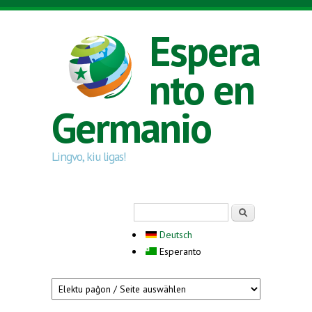
Skip to main content
Espera
nto en
Germanio
Lingvo, kiu ligas!
Search form
Serĉi
Deutsch
Esperanto