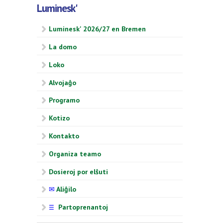
Luminesk'
Luminesk' 2026/27 en Bremen
La domo
Loko
Alvojaĝo
Programo
Kotizo
Kontakto
Organiza teamo
Dosieroj por elŝuti
✉
Aliĝilo
Partoprenantoj
☰