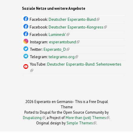
Soziale Netze und weitere Angebote
Facebook:
Deutscher Esperanto-Bund
(link is
external)
Facebook:
Deutscher Esperanto-Kongress
(link is
external)
Facebook:
Luminesk'
(link is external)
Instagram:
esperantobund
(link is external)
Twitter:
Esperanto_D
(link is external)
Telegram:
telegramo.org
(link is external)
YouTube:
Deutscher Esperanto-Bund: Sehenswertes
(link is external)
2026 Esperanto en Germanio- This is a Free Drupal
Theme
Ported to Drupal for the Open Source Community by
Drupalizing
(link is external)
, a Project of
More than (just) Themes
(link is
.
Original design by
Simple Themes
.
(link is
external)
external)