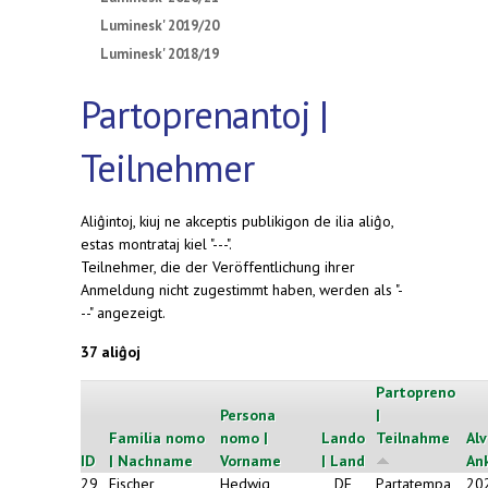
Luminesk' 2019/20
Luminesk' 2018/19
Partoprenantoj |
Teilnehmer
Aliĝintoj, kiuj ne akceptis publikigon de ilia aliĝo,
estas montrataj kiel "---".
Teilnehmer, die der Veröffentlichung ihrer
Anmeldung nicht zugestimmt haben, werden als "-
--" angezeigt.
37 aliĝoj
Partopreno
Persona
|
Familia nomo
nomo |
Lando
Teilnahme
Alv
ID
| Nachname
Vorname
| Land
An
29
Fischer
Hedwig
DE
Partatempa
20