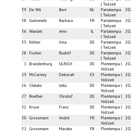
| Teilzeit
39
De Wit
Bert
NL
Partatempa
20
| Teilzeit
38
Gulminelli
Barbara
FR
Partatempa
20
| Teilzeit
36
Wandel
Amri
IL
Partatempa
20
| Teilzeit
35
Köhler
Irina
DE
Partatempa
20
| Teilzeit
28
Fischer
Rudolf
DE
Partatempa
20
| Teilzeit
1
Brandenburg
ULRICH
DE
Plentempa |
20
Vollzeit
25
McCarney
Deborah
ES
Plentempa |
20
Vollzeit
26
Chikato
Jutta
DE
Plentempa |
20
Vollzeit
27
Roether
Christof
DE
Plentempa |
20
Vollzeit
32
Kruse
Franz
DE
Plentempa |
20
Vollzeit
30
Grossmann
André
FR
Plentempa |
20
Vollzeit
31
Grossmann
Masako
FR
Plentempa |
20