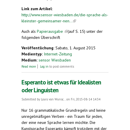
Link zum Artikel:
http://www.sensor-wiesbaden.de/die-sprache-als-
kleinster-gemeinsamer-nen...
(link is external)
Auch als
Papierausgabe
(link is external)
(auf S. 15) unter der
folgenden Überschrift
Veröffentlichung:
Sabato, 1. August 2015
Medientyp:
Internet-Zeitung
Medium:
sensor Wiesbaden
about Die Sprache als kleinster gemeinsamer
Read more
Log in
to post comments
Nenner: 400 junge Esperanto-Sprecher aus aller
Welt treffen sich in Wiesbaden
Esperanto ist etwas für Idealisten
oder Linguisten
Submitted by
Louis von Wunsc...
on Fri, 2015-08-14 14:34
Nur 16 grammatikalische Grundregeln und keine
unregelmäßigen Verben - ein Traum für jeden,
der eine neue Sprache lernen möchte. Die
Kunstsprache Esperanto kämpft trotzdem mit der