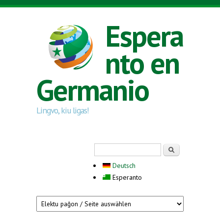
Skip to main content
Espera
nto en
Germanio
Lingvo, kiu ligas!
Search form
Serĉi
Deutsch
Esperanto