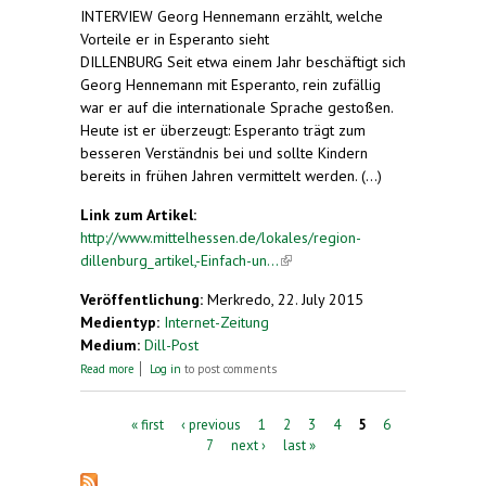
INTERVIEW Georg Hennemann erzählt, welche
Vorteile er in Esperanto sieht
DILLENBURG Seit etwa einem Jahr beschäftigt sich
Georg Hennemann mit Esperanto, rein zufällig
war er auf die internationale Sprache gestoßen.
Heute ist er überzeugt: Esperanto trägt zum
besseren Verständnis bei und sollte Kindern
bereits in frühen Jahren vermittelt werden. (...)
Link zum Artikel:
http://www.mittelhessen.de/lokales/region-
dillenburg_artikel,-Einfach-un...
(link is external)
Veröffentlichung:
Merkredo, 22. July 2015
Medientyp:
Internet-Zeitung
Medium:
Dill-Post
about "Einfach und gehaltvoll zugleich"
Read more
Log in
to post comments
Pages
« first
‹ previous
1
2
3
4
5
6
7
next ›
last »