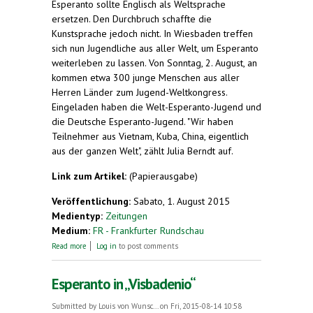
Esperanto sollte Englisch als Weltsprache
ersetzen. Den Durchbruch schaffte die
Kunstsprache jedoch nicht. In Wiesbaden treffen
sich nun Jugendliche aus aller Welt, um Esperanto
weiterleben zu lassen. Von Sonntag, 2. August, an
kommen etwa 300 junge Menschen aus aller
Herren Länder zum Jugend-Weltkongress.
Eingeladen haben die Welt-Esperanto-Jugend und
die Deutsche Esperanto-Jugend. "Wir haben
Teilnehmer aus Vietnam, Kuba, China, eigentlich
aus der ganzen Welt", zählt Julia Berndt auf.
Link zum Artikel:
(Papierausgabe)
Veröffentlichung:
Sabato, 1. August 2015
Medientyp:
Zeitungen
Medium:
FR - Frankfurter Rundschau
about Eine ganze Woche Esperanto
Read more
Log in
to post comments
Esperanto in „Visbadenio“
Submitted by
Louis von Wunsc...
on Fri, 2015-08-14 10:58