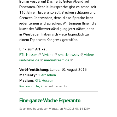
Bonan vesperon! Das heißt Guten Abend auf
Esperanto. Diese Kultursprache gibt es schon seit
130 Jahren. Esperanto soll Brücken schlagen und
Grenzen überwinden, denn diese Sprache kann
jeder lernen und sprechen. Wir bringen Ihnen die
Kunst der Völkerverständigung jetzt näher, denn
in Wiesbaden haben sich viele Jugendlich zu
einem Esperanto Kongress getroffen.
Link zum Artikel:
RTL Hessen
(link is external)
,
Viviano
(link is external)
,
smacknews.tv
(link is
,
videos-
und-news.de
(link is external)
,
mediastream.de
(link is external)
external)
Veröffentlichung:
Lundo, 10. August 2015
Medientyp:
Fernsehen
Medium:
RTL-Hessen
about Weltsprache Esperanto
Read more
Log in
to post comments
Eine ganze Woche Esperanto
Submitted by
Louis von Wunsc...
on Fri, 2015-08-14 12:04