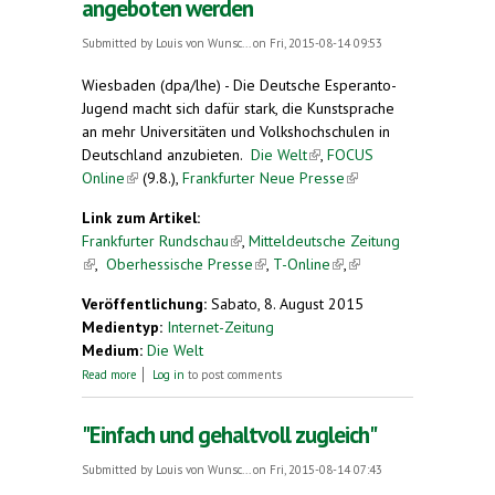
angeboten werden
Submitted by
Louis von Wunsc...
on Fri, 2015-08-14 09:53
Wiesbaden (dpa/lhe) - Die Deutsche Esperanto-
Jugend macht sich dafür stark, die Kunstsprache
an mehr Universitäten und Volkshochschulen in
Deutschland anzubieten.
Die Welt
(link is external)
,
FOCUS
Online
(link is external)
(9.8.),
Frankfurter Neue Presse
(link is
external)
Link zum Artikel:
Frankfurter Rundschau
(link is external)
,
Mitteldeutsche Zeitung
(link is external)
,
Oberhessische Presse
(link is external)
,
T-Online
(link is
,
(link is
external)
external)
Veröffentlichung:
Sabato, 8. August 2015
Medientyp:
Internet-Zeitung
Medium:
Die Welt
about Kunstsprache soll an mehr Unis angeboten
Read more
Log in
to post comments
werden
"Einfach und gehaltvoll zugleich"
Submitted by
Louis von Wunsc...
on Fri, 2015-08-14 07:43