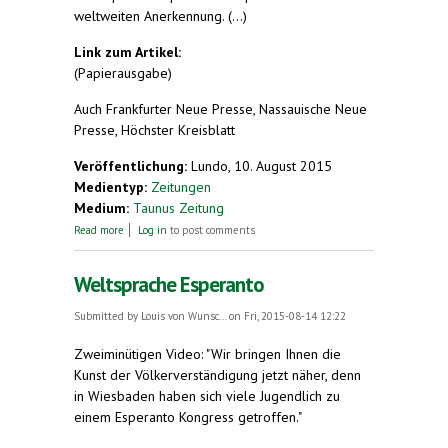
weltweiten Anerkennung. (...)
Link zum Artikel:
(Papierausgabe)
Auch Frankfurter Neue Presse, Nassauische Neue
Presse, Höchster Kreisblatt
Veröffentlichung:
Lundo, 10. August 2015
Medientyp:
Zeitungen
Medium:
Taunus Zeitung
about Esperanto ist etwas für Idealisten oder
Read more
Log in
to post comments
Linguisten
Weltsprache Esperanto
Submitted by
Louis von Wunsc...
on Fri, 2015-08-14 12:22
Zweiminütigen Video: "Wir bringen Ihnen die
Kunst der Völkerverständigung jetzt näher, denn
in Wiesbaden haben sich viele Jugendlich zu
einem Esperanto Kongress getroffen."