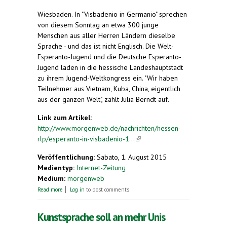
Wiesbaden.
In "Visbadenio in Germanio" sprechen
von diesem Sonntag an etwa 300 junge
Menschen aus aller Herren Ländern dieselbe
Sprache - und das ist nicht Englisch. Die Welt-
Esperanto-Jugend und die Deutsche Esperanto-
Jugend laden in die hessische Landeshauptstadt
zu ihrem Jugend-Weltkongress ein. "Wir haben
Teilnehmer aus Vietnam, Kuba, China, eigentlich
aus der ganzen Welt", zählt Julia Berndt auf.
Link zum Artikel:
http://www.morgenweb.de/nachrichten/hessen-
rlp/esperanto-in-visbadenio-1...
(link is external)
Veröffentlichung:
Sabato, 1. August 2015
Medientyp:
Internet-Zeitung
Medium:
morgenweb
about Esperanto in „Visbadenio“
Read more
Log in
to post comments
Kunstsprache soll an mehr Unis