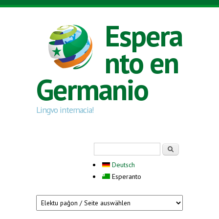
Skip to main content
Espera
nto en
Germanio
Lingvo internacia!
Search form
Serĉi
Deutsch
Esperanto