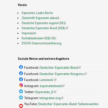
Verein
Esperanto-Laden Berlin
Zeitschrift: Esperanto aktuell
Deutsche Esperanto-Jugend (DEJ)
Deutscher Esperanto-Bund (DEB)
(link is external)
Impressum
Kontaktadressen DEB/ DEJ
DSGVO-Datenschutzerklärung
Soziale Netze und weitere Angebote
Facebook:
Deutscher Esperanto-Bund
(link is
external)
Facebook:
Deutscher Esperanto-Kongress
(link is
external)
Facebook:
Luminesk'
(link is external)
Instagram:
esperantobund
(link is external)
Twitter:
Esperanto_D
(link is external)
Telegram:
telegramo.org
(link is external)
YouTube:
Deutscher Esperanto-Bund: Sehenswertes