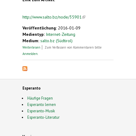
http://www.salto.bz/node/35901
(link is external)
Veröffentlichung:
2016-01-09
Medientyp:
Internet-Zeitung
Medium:
salto.bz (Südtirol)
über Ein (neuer) Weg zu effektiver
Weiterlesen
Zum Verfassen von Kommentaren bitte
Mehrsprachigkeit?
Anmelden
.
Esperanto
Häufige Fragen
Esperanto lernen
Esperanto-Musik
Esperanto-Literatur