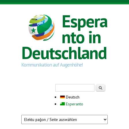
Direkt zum Inhalt
Espera
nto in
Deutschland
Kommunikation auf Augenhöhe!
Suchformular
Suche
Deutsch
Esperanto