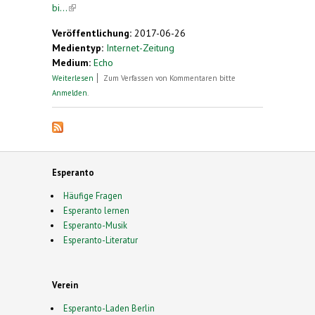
bi...
(link is external)
Veröffentlichung:
2017-06-26
Medientyp:
Internet-Zeitung
Medium:
Echo
über Esperanto bietet weltweite Kontakte ohne
Weiterlesen
Zum Verfassen von Kommentaren bitte
Sprachbarrieren
Anmelden
.
Esperanto
Häufige Fragen
Esperanto lernen
Esperanto-Musik
Esperanto-Literatur
Verein
Esperanto-Laden Berlin