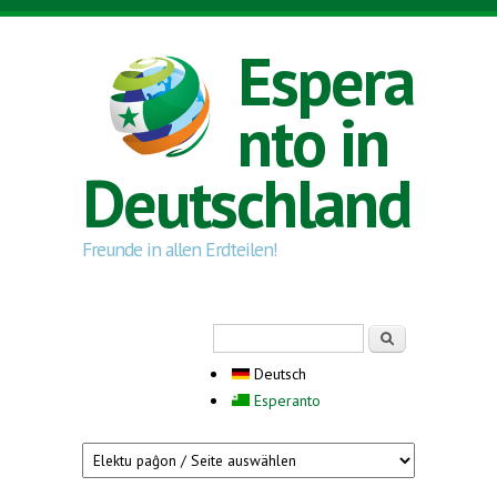
Direkt zum Inhalt
Espera
nto in
Deutschland
Freunde in allen Erdteilen!
Suchformular
Suche
Deutsch
Esperanto