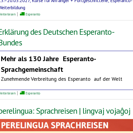
13.–20.03.2027, Kurse für Anfänger + Fortgeschrittene, Esperanto-
Weiterbildung
über Mediterrane Esperanto-Woche
eiterlesen
Esperanto
Erklärung des Deutschen Esperanto-
Bundes
Mehr als 130 Jahre
Esperanto-
Sprachgemeinschaft
Zunehmende Verbreitung des Esperanto auf der Welt
über Erklärung des Deutschen Esperanto-Bundes
eiterlesen
Esperanto
perelingua: Sprachreisen | lingvaj vojaĝoj