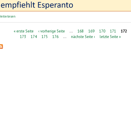
über perelingua: Sprachreisen | lingvaj vojaĝoj
eiterlesen
Seiten
« erste Seite
‹ vorherige Seite
…
168
169
170
171
172
173
174
175
176
…
nächste Seite ›
letzte Seite »