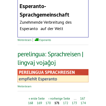
Esperanto-
Sprachgemeinschaft
Zunehmende Verbreitung des
Esperanto auf der Welt
über Erklärung des Deutschen Esperanto-Bundes
Weiterlesen
Esperanto
perelingua: Sprachreisen |
lingvaj vojaĝoj
über perelingua: Sprachreisen | lingvaj vojaĝoj
Weiterlesen
Seiten
« erste Seite
‹ vorherige Seite
…
167
168
169
170
171
172
173
174