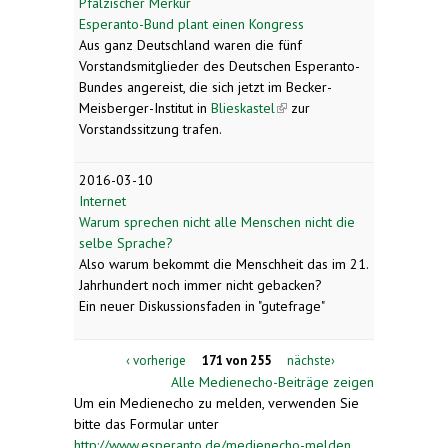
Pfälzischer Merkur
Esperanto-Bund plant einen Kongress
Aus ganz Deutschland waren die fünf
Vorstandsmitglieder des Deutschen Esperanto-
Bundes angereist, die sich jetzt im Becker-
Meisberger-Institut in
Blieskastel
(link is external)
zur
Vorstandssitzung trafen.
2016-03-10
Internet
Warum sprechen nicht alle Menschen nicht die
selbe Sprache?
Also warum bekommt die Menschheit das im 21.
Jahrhundert noch immer nicht gebacken?
Ein neuer Diskussionsfaden in "gutefrage"
‹ vorherige
171 von 255
nächste›
Alle Medienecho-Beiträge zeigen
Um ein Medienecho zu melden, verwenden Sie
bitte das Formular unter
http://www.esperanto.de/medienecho-melden