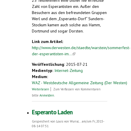
25 Teilnehmern eine bisher nie erreichte
Zahl von Esperantisten ein. Außer den
Besuchern aus den befreundeten Gruppen
Werl und dem „Esperanto-Dorf“ Sundern-
Stockum kamen auch solche aus Hamm,
Dortmund und sogar Dorsten.
Link zum Artikel:
http://www.derwesten.de/staedte/warstein/sommerfest-
der-esperantisten-im...
(link is external)
Veröffentlichung:
2015-07-21
Medientyp:
Internet-Zeitung
Medium:
WAZ - Westdeutsche Allgemeine Zeitung (Der Westen)
über Sommerfest der Esperantisten im
Weiterlesen
Zum Verfassen von Kommentaren
Hause Nelken
bitte
Anmelden
.
Esperanto Laden
Gespeichert von
Louis von Wunsc...
am/um Fr, 2015-
08-14 07:51