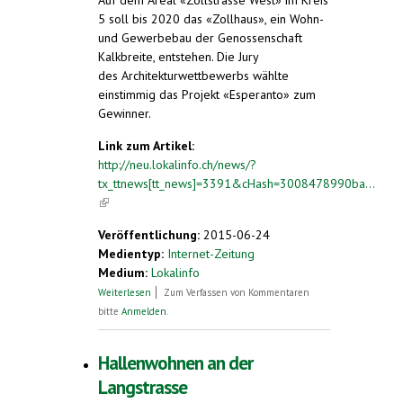
Auf dem Areal «Zollstrasse West» im Kreis
5 soll bis 2020 das «Zollhaus», ein Wohn-
und Gewerbebau der Genossenschaft
Kalkbreite, entstehen. Die Jury
des Architekturwettbewerbs wählte
einstimmig das Projekt «Esperanto» zum
Gewinner.
Link zum Artikel:
http://neu.lokalinfo.ch/news/?
tx_ttnews[tt_news]=3391&cHash=3008478990ba...
(link is external)
Veröffentlichung:
2015-06-24
Medientyp:
Internet-Zeitung
Medium:
Lokalinfo
über Entscheid für «Esperanto» fiel
Weiterlesen
Zum Verfassen von Kommentaren
einstimmig
bitte
Anmelden
.
Hallenwohnen an der
Langstrasse