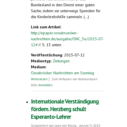
Bundesland in den Dienst einer guten
Sache, indem sie unterwegs Spenden für
die Kinderkrebshilfe sammeln. (...)
Link zum Artikel:
http://epaper.osnabruecker-
nachrichten.de/ausgabe/ONC_So/2015-07-
12#
(link is external)
S. 13 unten
Veröffentlichung:
2015-07-12
Medientyp:
Zeitungen
Medium:
Osnabrücker Nachrichten am Sonntag
über Spendenfreudig ... für die
Weiterlesen
Zum Verfassen von Kommentaren
Kinderkrebshilfe
bitte
Anmelden
.
Internationale Verständigung
fördern. Herzberg schult
Esperanto-Lehrer
Gespeichert von
Louis von Wunsc...
am/um Fr, 2015-