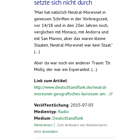
setzte sich nicht durch
"Man hat natürlich Neutral-Moresnet in
gewissen Schriften in der Vorkriegszeit,
vor 14/18 und in den 20er Jahren noch,
verglichen mit Monaco, mit Andorra und
mit San Marino, aber das waren kleine
Staaten, Neutral-Moresnet war kein Staat."
(...)
Aber da war noch ein anderer Traum. "Dr.
Molly, der war ein Esperantist. (...)
Link zum Artikel:
http://www.deutschlandfunk.de/neutral-
moresnet-geografisches-kuriosum-am...
(link is
external)
Veröffentlichung:
2015-07-05
Medientyp:
Radio
Medium:
Deutschlandfunk
über Neutral-Moresnet. Geografisches
Weiterlesen
Zum Verfassen von Kommentaren
Kuriosum am Dreiländereck
bitte
Anmelden
.