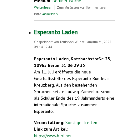
Medium:
Berliner Woche
über Esperanto Laden
Weiterlesen
Zum Verfassen von Kommentaren
bitte
Anmelden
.
Esperanto Laden
Gespeichert von
Louis von Wunsc...
am/um Mi, 2022-
09-14 12:44
Esperanto Laden, Katzbachstraße 25,
10965 Berlin, 51 06 29 35
Am 11. Juli eröffnete die neue
Geschäftsstelle des Esperanto-Bundes in
Kreuzberg. Aus den bestehenden
Sprachen setzte Ludwig Zamenhof schon
als Schüler Ende des 19. Jahrhunderts eine
internationale Sprache zusammen:
Esperanto.
Veranstaltung:
Sonstige Treffen
Link zum Artikel:
https://www.berliner-