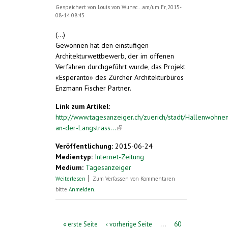
Gespeichert von
Louis von Wunsc...
am/um Fr, 2015-
08-14 08:43
(...)
Gewonnen hat den einstufigen
Architekturwettbewerb, der im offenen
Verfahren durchgeführt wurde, das Projekt
«Esperanto» des Zürcher Architekturbüros
Enzmann Fischer Partner.
Link zum Artikel:
http://www.tagesanzeiger.ch/zuerich/stadt/Hallenwohne
an-der-Langstrass...
(link is external)
Veröffentlichung:
2015-06-24
Medientyp:
Internet-Zeitung
Medium:
Tagesanzeiger
über Hallenwohnen an der Langstrasse
Weiterlesen
Zum Verfassen von Kommentaren
bitte
Anmelden
.
Seiten
« erste Seite
‹ vorherige Seite
…
60