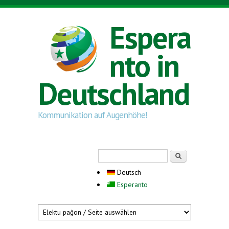
Direkt zum Inhalt
Espera
nto in
Deutschland
Kommunikation auf Augenhöhe!
Suchformular
Suche
Deutsch
Esperanto