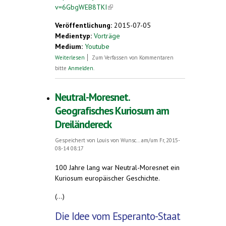
v=6GbgWEB8TKI
(link is external)
Veröffentlichung:
2015-07-05
Medientyp:
Vorträge
Medium:
Youtube
über Deutsch: Kurzfilmwettbewerb
Weiterlesen
Zum Verfassen von Kommentaren
Esperanto 125 Jahre - Vortrag vom Initiator
bitte
Anmelden
.
Rainer Kurz
Neutral-Moresnet.
Geografisches Kuriosum am
Dreiländereck
Gespeichert von
Louis von Wunsc...
am/um Fr, 2015-
08-14 08:17
100 Jahre lang war Neutral-Moresnet ein
Kuriosum europäischer Geschichte.
(...)
Die Idee vom Esperanto-Staat