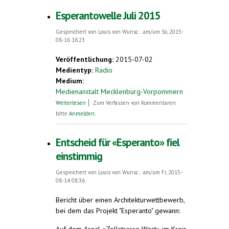
Esperantowelle Juli 2015
Gespeichert von
Louis von Wunsc...
am/um So, 2015-
08-16 18:23
Veröffentlichung:
2015-07-02
Medientyp:
Radio
Medium:
Medienanstalt Mecklenburg-Vorpommern
über Esperantowelle Juli 2015
Weiterlesen
Zum Verfassen von Kommentaren
bitte
Anmelden
.
Entscheid für «Esperanto» fiel
einstimmig
Gespeichert von
Louis von Wunsc...
am/um Fr, 2015-
08-14 08:36
Bericht über einen Architekturwettbewerb,
bei dem das Projekt "Esperanto" gewann: