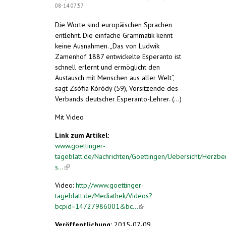
08-14 07:57
Die Worte sind europäischen Sprachen
entlehnt. Die einfache Grammatik kennt
keine Ausnahmen. „Das von Ludwik
Zamenhof 1887 entwickelte Esperanto ist
schnell erlernt und ermöglicht den
Austausch mit Menschen aus aller Welt“,
sagt Zsófia Kóródy (59), Vorsitzende des
Verbands deutscher Esperanto-Lehrer. (...)
Mit Video
Link zum Artikel:
www.goettinger-
tageblatt.de/Nachrichten/Goettingen/Uebersicht/Herzbe
s...
(link is external)
Video:
http://www.goettinger-
tageblatt.de/Mediathek/Videos?
bcpid=14727986001&bc...
(link is external)
Veröffentlichung:
2015-07-09