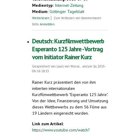
Medientyp:
Internet-Zeitung
Medium:
Göttinger Tageblatt
über Internationale Verständigung fördern.
Weiterlesen
Zum Verfassen von Kommentaren
Herzberg schult Esperanto-Lehrer
bitte
Anmelden
.
Deutsch: Kurzfilmwettbewerb
Esperanto 125 Jahre - Vortrag
vom Initiator Rainer Kurz
Gespeichert von
Louis von Wunsc...
am/um So, 2015-
08-16 18:13
Rainer Kurz präsentiert den von ihm
initierten internationalen
Kurzfilmwettbewerb "Esperanto 125 Jahre".
Von der Idee, Finanzierung und Umsetzung
dieses Wettbewerbs zu dem 56 Filme aus
19 Ländern eingereicht wurden.
Link zum Artikel:
https://www.youtube.com/watch?