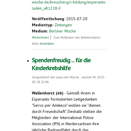
woche.de/kreuzberg/c-bildung/esperanto-
laden_a81218
(link is external)
Veröffentlichung:
2015-07-20
Medientyp:
Zeitungen
Medium:
Berliner Woche
über Esperanto Laden
Weiterlesen
Zum Verfassen von Kommentaren
bitte
Anmelden
.
Spendenfreudig ... für die
Kinderkrebshilfe
Gespeichert von
Louis von Wunsc...
am/um Mi, 2015-
10-28 12:46
Wallenhorst (eb)
- Gemäß ihrem in
Esperanto formulierten Leitgedanken
"Servo per Amikeco" wollen sie "dienen
durch Freundschaft". Deshalb stellen die
Mitgliederr der International Police
Association (IPA) in Niedersachsen ihre
jährliche Radrundfahrt durch das