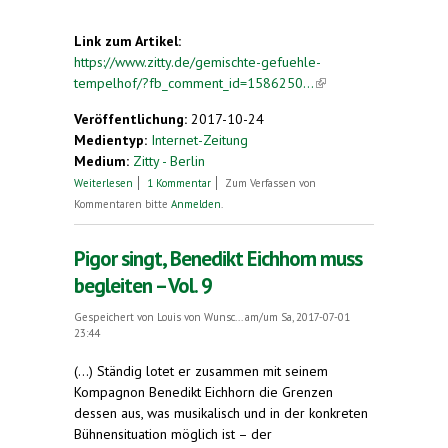
Link zum Artikel:
https://www.zitty.de/gemischte-gefuehle-
tempelhof/?fb_comment_id=1586250...
(link is
external)
Veröffentlichung:
2017-10-24
Medientyp:
Internet-Zeitung
Medium:
Zitty - Berlin
über Flughafen Tempelhof. Gemischte Gefühle
Weiterlesen
1 Kommentar
Zum Verfassen von
Kommentaren bitte
Anmelden
.
Pigor singt, Benedikt Eichhorn muss
begleiten – Vol. 9
Gespeichert von
Louis von Wunsc...
am/um Sa, 2017-07-01
23:44
(...) Ständig ­lotet er zusammen mit seinem
Kompagnon Bene­dikt Eichhorn die Grenzen
dessen aus, was musikalisch und in der konkreten
Bühnensituation möglich ist – der