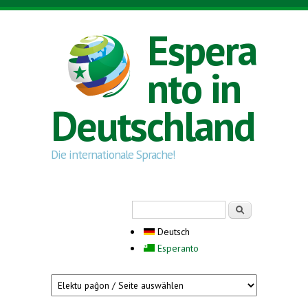
Direkt zum Inhalt
Espera
nto in
Deutschland
Die internationale Sprache!
Suchformular
Suche
Deutsch
Esperanto