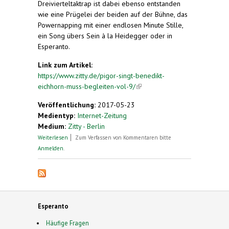
Dreivierteltaktrap ist dabei ebenso entstanden
wie eine Prügelei der beiden auf der Bühne, das
Powernapping mit einer endlosen Minute Stille,
ein Song übers Sein à la Heidegger oder in
Esperanto.
Link zum Artikel:
https://www.zitty.de/pigor-singt-benedikt-
eichhorn-muss-begleiten-vol-9/
(link is external)
Veröffentlichung:
2017-05-23
Medientyp:
Internet-Zeitung
Medium:
Zitty - Berlin
über Pigor singt, Benedikt Eichhorn muss
Weiterlesen
Zum Verfassen von Kommentaren bitte
begleiten – Vol. 9
Anmelden
.
Esperanto
Häufige Fragen