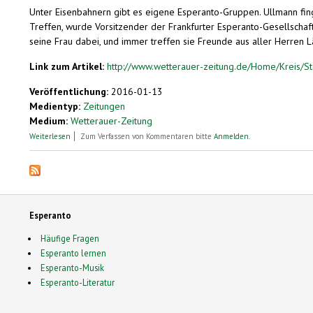
Unter Eisenbahnern gibt es eigene Esperanto-Gruppen. Ullmann fing F
Treffen, wurde Vorsitzender der Frankfurter Esperanto-Gesellschaft
seine Frau dabei, und immer treffen sie Freunde aus aller Herren L
Link zum Artikel:
http://www.wetterauer-zeitung.de/Home/Kreis/St
Veröffentlichung:
2016-01-13
Medientyp:
Zeitungen
Medium:
Wetterauer-Zeitung
über Eine Sprache für alle
Weiterlesen
Zum Verfassen von Kommentaren bitte
Anmelden
.
Esperanto
Häufige Fragen
Esperanto lernen
Esperanto-Musik
Esperanto-Literatur