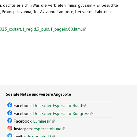
, dachte er sich: »Was die verbieten, muss gut sein.« Er besuchte
Peking, Havanna, Tel Aviv und Tampere, bei vielen Fahrten ist
025_costart,1_regid,3_puid,1_pageid,80.html
(link is external)
Soziale Netze und weitere Angebote
Facebook:
Deutscher Esperanto-Bund
(link is external)
Facebook:
Deutscher Esperanto-Kongress
(link is external)
Facebook:
Luminesk'
(link is external)
Instagram:
esperantobund
(link is external)
Twitter:
Esperanto_D
(link is external)