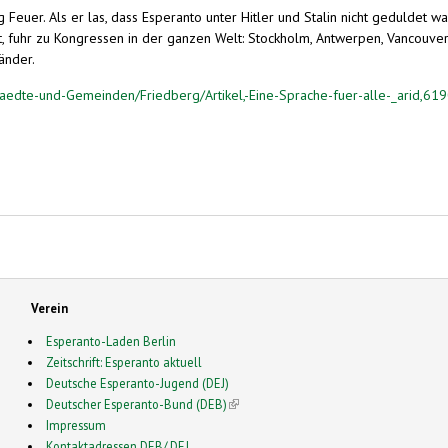
euer. Als er las, dass Esperanto unter Hitler und Stalin nicht geduldet war
, fuhr zu Kongressen in der ganzen Welt: Stockholm, Antwerpen, Vancouver, 
änder.
aedte-und-Gemeinden/Friedberg/Artikel,-Eine-Sprache-fuer-alle-_arid,619
Verein
Esperanto-Laden Berlin
Zeitschrift: Esperanto aktuell
Deutsche Esperanto-Jugend (DEJ)
Deutscher Esperanto-Bund (DEB)
(link is external)
Impressum
Kontaktadressen DEB/ DEJ