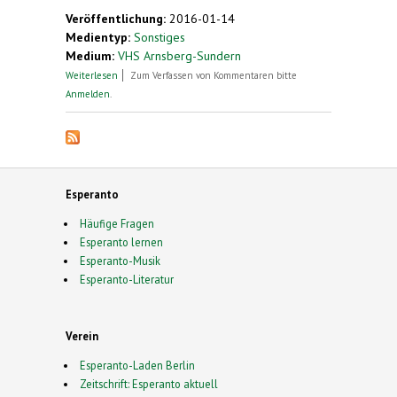
Veröffentlichung:
2016-01-14
Medientyp:
Sonstiges
Medium:
VHS Arnsberg-Sundern
über Herbstkursus in Sundern
Weiterlesen
Zum Verfassen von Kommentaren bitte
Anmelden
.
Esperanto
Häufige Fragen
Esperanto lernen
Esperanto-Musik
Esperanto-Literatur
Verein
Esperanto-Laden Berlin
Zeitschrift: Esperanto aktuell