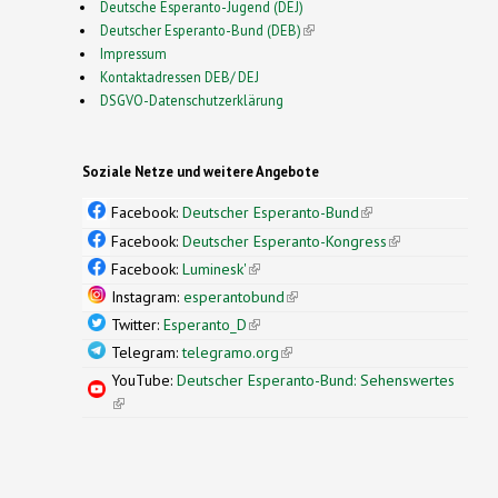
Deutsche Esperanto-Jugend (DEJ)
Deutscher Esperanto-Bund (DEB)
(link is external)
Impressum
Kontaktadressen DEB/ DEJ
DSGVO-Datenschutzerklärung
Soziale Netze und weitere Angebote
Facebook:
Deutscher Esperanto-Bund
(link is
external)
Facebook:
Deutscher Esperanto-Kongress
(link is
external)
Facebook:
Luminesk'
(link is external)
Instagram:
esperantobund
(link is external)
Twitter:
Esperanto_D
(link is external)
Telegram:
telegramo.org
(link is external)
YouTube:
Deutscher Esperanto-Bund: Sehenswertes
(link is external)