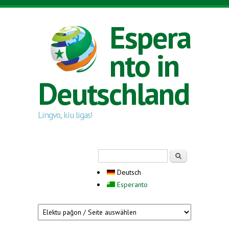
Direkt zum Inhalt
Espera
nto in
Deutschland
Lingvo, kiu ligas!
Suchformular
Suche
Deutsch
Esperanto