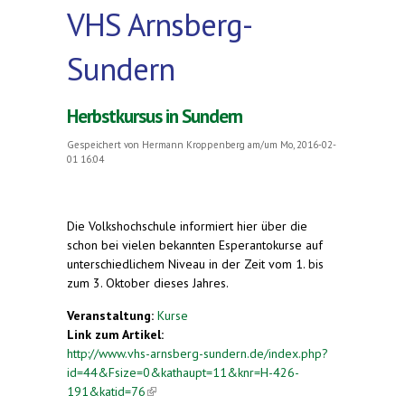
VHS Arnsberg-
Sundern
Herbstkursus in Sundern
Gespeichert von
Hermann Kroppenberg
am/um Mo, 2016-02-
01 16:04
Die Volkshochschule informiert hier über die
schon bei vielen bekannten Esperantokurse auf
unterschiedlichem Niveau in der Zeit vom 1. bis
zum 3. Oktober dieses Jahres.
Veranstaltung:
Kurse
Link zum Artikel:
http://www.vhs-arnsberg-sundern.de/index.php?
id=44&Fsize=0&kathaupt=11&knr=H-426-
191&katid=76
(link is external)