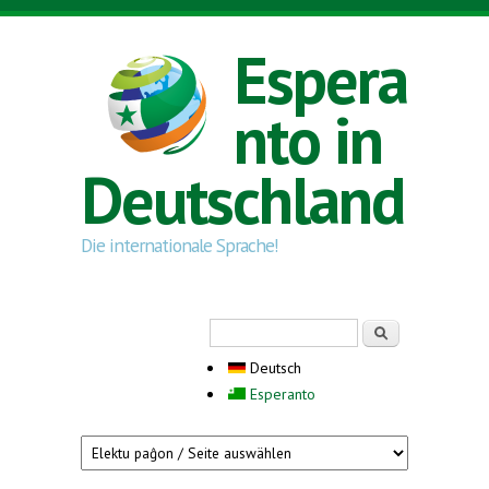
Direkt zum Inhalt
Espera
nto in
Deutschland
Die internationale Sprache!
Suchformular
Suche
Deutsch
Esperanto