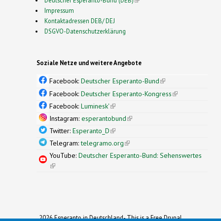
Impressum
Kontaktadressen DEB/ DEJ
DSGVO-Datenschutzerklärung
Soziale Netze und weitere Angebote
Facebook:
Deutscher Esperanto-Bund
(link is
external)
Facebook:
Deutscher Esperanto-Kongress
(link is
external)
Facebook:
Luminesk'
(link is external)
Instagram:
esperantobund
(link is external)
Twitter:
Esperanto_D
(link is external)
Telegram:
telegramo.org
(link is external)
YouTube:
Deutscher Esperanto-Bund: Sehenswertes
(link is external)
2026 Esperanto in Deutschland- This is a Free Drupal