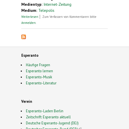
Medientyp:
Internet-Zeitung
Medium:
Telepolis
über Die Lingua Franca des Netzes
Weiterlesen
Zum Verfassen von Kommentaren bitte
Anmelden
.
Esperanto
Häufige Fragen
Esperanto lernen
Esperanto-Musik
Esperanto-Literatur
Verein
Esperanto-Laden Berlin
Zeitschrift: Esperanto aktuell
Deutsche Esperanto-Jugend (DEJ)
Deutscher Esperanto-Bund (DEB)
(link is external)