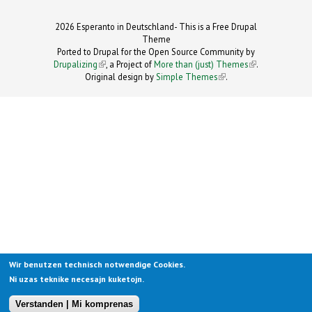
2026 Esperanto in Deutschland- This is a Free Drupal
Theme
Ported to Drupal for the Open Source Community by
Drupalizing
(link is external)
, a Project of
More than (just) Themes
(link is
.
Original design by
Simple Themes
.
(link is
external)
external)
Wir benutzen technisch notwendige Cookies.
Ni uzas teknike necesajn kuketojn.
Verstanden | Mi komprenas