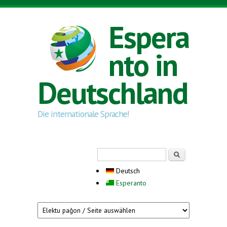
Direkt zum Inhalt
Espera
nto in
Deutschland
Die internationale Sprache!
Suchformular
Suche
Deutsch
Esperanto