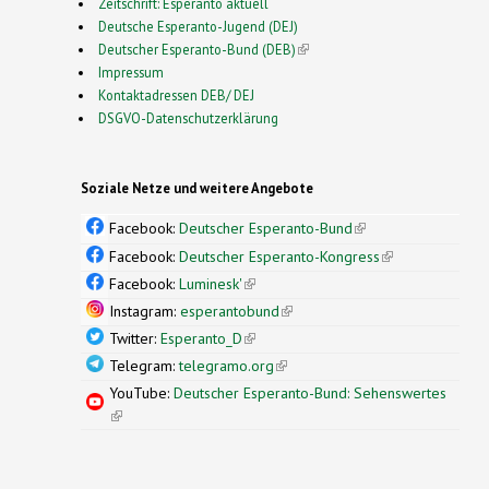
Zeitschrift: Esperanto aktuell
Deutsche Esperanto-Jugend (DEJ)
Deutscher Esperanto-Bund (DEB)
(link is external)
Impressum
Kontaktadressen DEB/ DEJ
DSGVO-Datenschutzerklärung
Soziale Netze und weitere Angebote
Facebook:
Deutscher Esperanto-Bund
(link is
external)
Facebook:
Deutscher Esperanto-Kongress
(link is
external)
Facebook:
Luminesk'
(link is external)
Instagram:
esperantobund
(link is external)
Twitter:
Esperanto_D
(link is external)
Telegram:
telegramo.org
(link is external)
YouTube:
Deutscher Esperanto-Bund: Sehenswertes
(link is external)