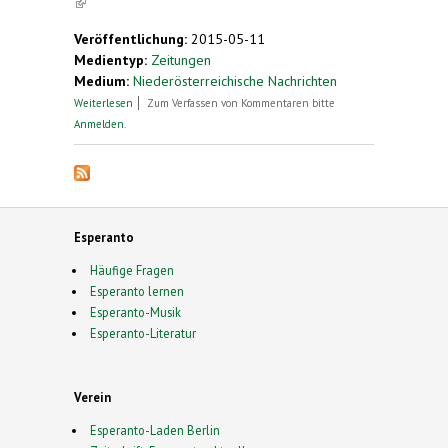
(link is external)
Veröffentlichung:
2015-05-11
Medientyp:
Zeitungen
Medium:
Niederösterreichische Nachrichten
über Rekordverdächtig: Aktiver Musiker ist über 90
Weiterlesen
Zum Verfassen von Kommentaren bitte
Jahre
Anmelden
.
Esperanto
Häufige Fragen
Esperanto lernen
Esperanto-Musik
Esperanto-Literatur
Verein
Esperanto-Laden Berlin