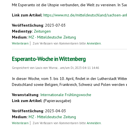
Mit Esperanto ist die Utopie verbunden, die Welt zu vereinen. In S
Link zum Artikel:
https://www.mz.de/mitteldeutschland/sachsen-a
Veröffentlichung:
2023-07-03
Medientyp:
Zeitungen
Medium:
MZ - Mitteldeutsche Zeitung
über Mit Video: Weltsprache oder fixe Idee? Darum kämpft Jörg Gersond
Weiterlesen
Zum Verfassen von Kommentaren bitte
Anmelden
.
Esperanto-Woche in Wittenberg
Gespeichert von
Louis von Wunsc...
am/um Di, 2023-04-11 14:46
In dieser Woche, vom 3. bis 10. April, findet in der Lutherstadt W
Deutschland sowie Belgien, Frankreich, Schweiz und Polen werden
Veranstaltung:
Internationale Frühlingswoche
Link zum Artikel:
(Papierausgabe)
Veröffentlichung:
2023-04-03
Medium:
MZ - Mitteldeutsche Zeitung
über Esperanto-Woche in Wittenberg
Weiterlesen
Zum Verfassen von Kommentaren bitte
Anmelden
.