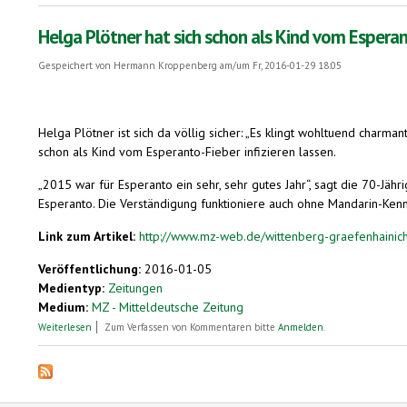
Helga Plötner hat sich schon als Kind vom Esperant
Gespeichert von
Hermann Kroppenberg
am/um Fr, 2016-01-29 18:05
Helga Plötner ist sich da völlig sicher: „Es klingt wohltuend charma
schon als Kind vom Esperanto-Fieber infizieren lassen.
„2015 war für Esperanto ein sehr, sehr gutes Jahr“, sagt die 70-Jä
Esperanto. Die Verständigung funktioniere auch ohne Mandarin-Kennt
Link zum Artikel:
http://www.mz-web.de/wittenberg-graefenhainic
Veröffentlichung:
2016-01-05
Medientyp:
Zeitungen
Medium:
MZ - Mitteldeutsche Zeitung
über Helga Plötner hat sich schon als Kind vom Esperanto-Fieber infizi
Weiterlesen
Zum Verfassen von Kommentaren bitte
Anmelden
.