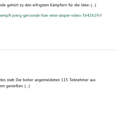
e gehört zu den eifrigsten Kämpfern für die Idee. (...)
kaempft-joerg-gersonde-fuer-eine-utopie-video-3642619
(link is
external)
undes statt. Die bisher angemeldeten 115 Teilnehmer aus
m genießen. (...)