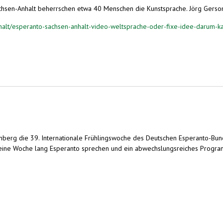
achsen-Anhalt beherrschen etwa 40 Menschen die Kunstsprache. Jörg Gersond
nhalt/esperanto-sachsen-anhalt-video-weltsprache-oder-fixe-idee-darum-
e für eine Utopie
ittenberg die 39. Internationale Frühlingswoche des Deutschen Esperanto-B
 eine Woche lang Esperanto sprechen und ein abwechslungsreiches Program