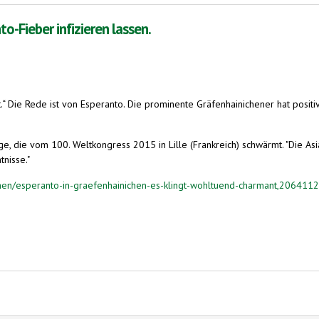
o-Fieber infizieren lassen.
nt.“ Die Rede ist von Esperanto. Die prominente Gräfenhainichener hat positi
hrige, die vom 100. Weltkongress 2015 in Lille (Frankreich) schwärmt. "Die
nisse."
hen/esperanto-in-graefenhainichen-es-klingt-wohltuend-charmant,206411
eren lassen.