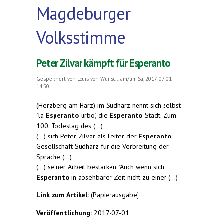
Magdeburger
Volksstimme
Peter Zilvar kämpft für Esperanto
Gespeichert von
Louis von Wunsc...
am/um Sa, 2017-07-01
14:50
(Herzberg am Harz) im Südharz nennt sich selbst
"la
Esperanto
-urbo", die
Esperanto
-Stadt. Zum
100. Todestag des (...)
(...) sich Peter Zilvar als Leiter der
Esperanto
-
Gesellschaft Südharz für die Verbreitung der
Sprache (...)
(...) seiner Arbeit bestärken. "Auch wenn sich
Esperanto
in absehbarer Zeit nicht zu einer (...)
Link zum Artikel:
(Papierausgabe)
Veröffentlichung:
2017-07-01