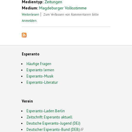
Medientyp:
Zeitungen
Medium:
Magdeburger Volksstimme
über Peter Zilvar kämpft für Esperanto
Weiterlesen
Zum Verfassen von Kommentaren bitte
Anmelden
.
Esperanto
Häufige Fragen
Esperanto lernen
Esperanto-Musik
Esperanto-Literatur
Verein
Esperanto-Laden Berlin
Zeitschrift: Esperanto aktuell
Deutsche Esperanto-Jugend (DEJ)
Deutscher Esperanto-Bund (DEB)
(link is external)