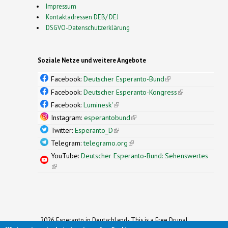
Impressum
Kontaktadressen DEB/ DEJ
DSGVO-Datenschutzerklärung
Soziale Netze und weitere Angebote
Facebook:
Deutscher Esperanto-Bund
(link is
external)
Facebook:
Deutscher Esperanto-Kongress
(link is
external)
Facebook:
Luminesk'
(link is external)
Instagram:
esperantobund
(link is external)
Twitter:
Esperanto_D
(link is external)
Telegram:
telegramo.org
(link is external)
YouTube:
Deutscher Esperanto-Bund: Sehenswertes
(link is external)
2026 Esperanto in Deutschland- This is a Free Drupal